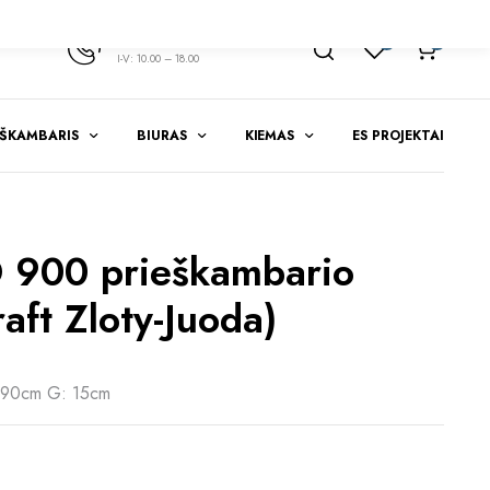
+370 347 51783
1
0
I-V: 10.00 – 18.00
EŠKAMBARIS
BIURAS
KIEMAS
ES PROJEKTAI
 900 prieškambario
aft Zloty-Juoda)
 90cm G: 15cm