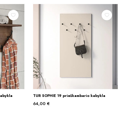
abykla
TUR SOPHIE 19 prieškambario kabykla
Į KREPŠELĮ
64,00
€