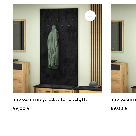
TUR VASCO 07 prieškambario kabykla
TUR VASCO 0
Į KREPŠELĮ
99,00
€
89,00
€