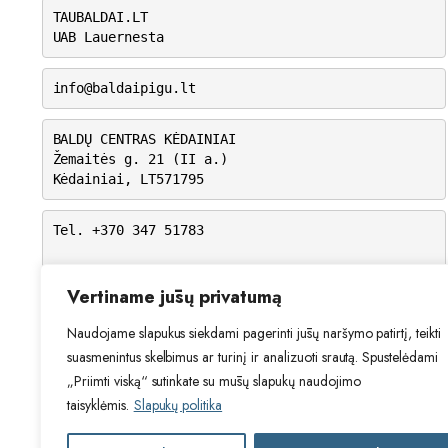
TAUBALDAI.LT
UAB Lauernesta
info@baldaipigu.lt
BALDŲ CENTRAS KĖDAINIAI
Žemaitės g. 21 (II a.)
Kėdainiai, LT571795
Tel. +370 347 51783
I-V: 10.00 – 18.00
VI: 9.00 – 15.00
Vertiname jūsų privatumą
VII: Nedirbame
Naudojame slapukus siekdami pagerinti jūsų naršymo patirtį, teikti
suasmenintus skelbimus ar turinį ir analizuoti srautą. Spustelėdami
„Priimti viską“ sutinkate su mūsų slapukų naudojimo
taisyklėmis.
Slapukų politika