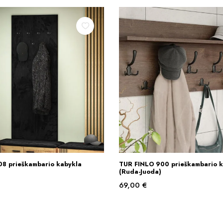
8 prieškambario kabykla
TUR FINLO 900 prieškambario k
Į KREPŠELĮ
Į KREPŠELĮ
(Ruda-Juoda)
69,00
€