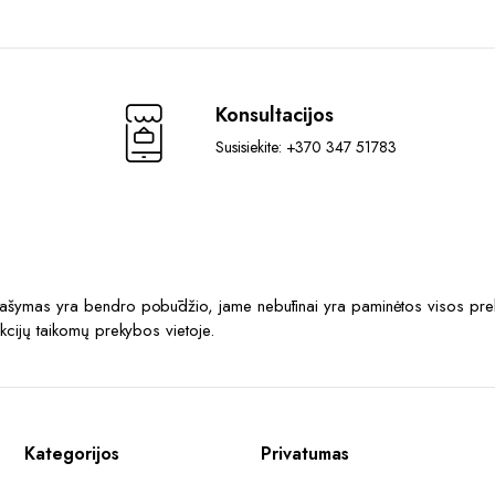
Konsultacijos
Susisiekite: +370 347 51783
prašymas yra bendro pobūdžio, jame nebūtinai yra paminėtos visos prek
akcijų taikomų prekybos vietoje.
Kategorijos
Privatumas