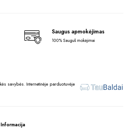
Saugus apmokėjimas
100% Saugūs mokėjimai
ės savybės. Internetinėje parduotuvėje
Informacija