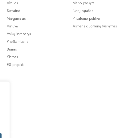
Akcijos
Mano paskyra
Svetainė
Norų sąrašas
Miegamasis
Privatumo politika
Virtuvė
Asmens duomenų tvarkymas
Vaikų kambarys
Prieškambaris
Biuras
Kiemas
ES projektai