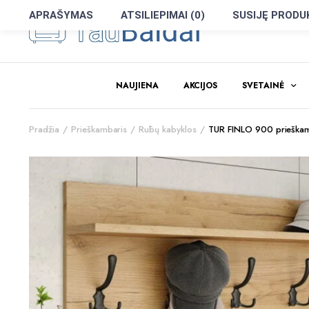
APRAŠYMAS
ATSILIEPIMAI (0)
SUSIJĘ PRODU
NAUJIENA
AKCIJOS
SVETAINĖ
Pradžia
Prieškambaris
Rūbų kabyklos
TUR FINLO 900 prieškamb