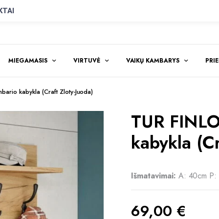
KTAI
MIEGAMASIS
VIRTUVĖ
VAIKŲ KAMBARYS
PRI
ario kabykla (Craft Zloty-Juoda)
TUR FINLO
kabykla (Cr
Išmatavimai:
A: 40cm P:
69,00
€