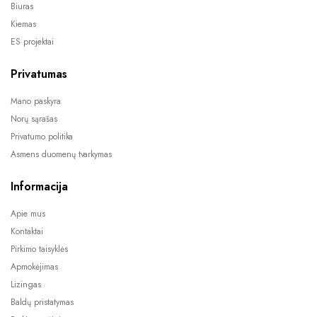
Biuras
Kiemas
ES projektai
Privatumas
Mano paskyra
Norų sąrašas
Privatumo politika
Asmens duomenų tvarkymas
Informacija
Apie mus
Kontaktai
Pirkimo taisyklės
Apmokėjimas
Lizingas
Baldų pristatymas