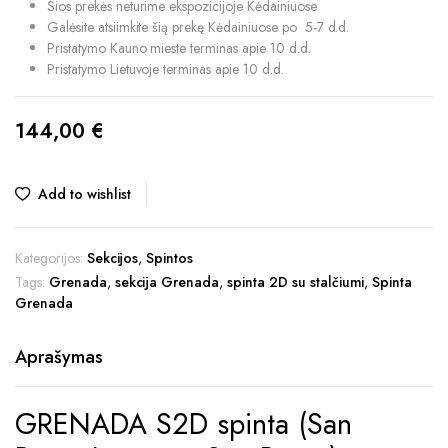
Šios prekės neturime ekspozicijoje Kėdainiuose
Galėsite atsiimkite šią prekę Kėdainiuose po 5-7 d.d.
Pristatymo Kauno mieste terminas apie 10 d.d.
Pristatymo Lietuvoje terminas apie 10 d.d.
144,00
€
Add to wishlist
Kategorijos:
Sekcijos
,
Spintos
Tags:
Grenada
,
sekcija Grenada
,
spinta 2D su stalčiumi
,
Spinta
Grenada
Aprašymas
GRENADA S2D spinta (San