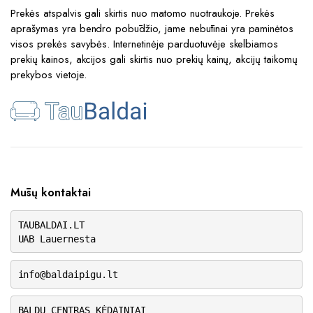
Prekės atspalvis gali skirtis nuo matomo nuotraukoje. Prekės
aprašymas yra bendro pobūdžio, jame nebūtinai yra paminėtos
visos prekės savybės. Internetinėje parduotuvėje skelbiamos
prekių kainos, akcijos gali skirtis nuo prekių kainų, akcijų taikomų
prekybos vietoje.
Mūsų kontaktai
TAUBALDAI.LT
UAB Lauernesta
info@baldaipigu.lt
BALDŲ CENTRAS KĖDAINIAI