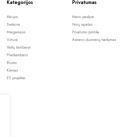
Kategorijos
Privatumas
Akcijos
Mano paskyra
Svetainė
Norų sąrašas
Miegamasis
Privatumo politika
Virtuvė
Asmens duomenų tvarkymas
Vaikų kambarys
Prieškambaris
Biuras
Kiemas
ES projektai