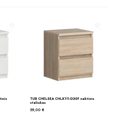
inis
TUR CHELSEA CHLK111-D30F naktinis
Į KREPŠELĮ
staliukas
59,00
€