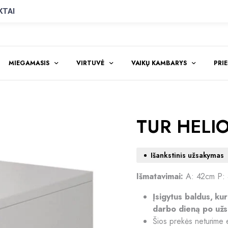
KTAI
MIEGAMASIS
VIRTUVĖ
VAIKŲ KAMBARYS
PRI
TUR HELIOS
Išankstinis užsakymas
Išmatavimai:
A: 42cm P:
Įsigytus baldus, ku
darbo dieną po užs
Šios prekės neturime 