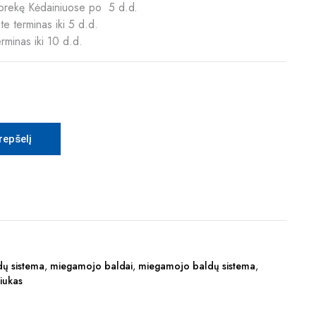
ią prekę Kėdainiuose po 5 d.d.
e terminas iki 5 d.d.
erminas iki 10 d.d.
krepšelį
dų sistema
,
miegamojo baldai
,
miegamojo baldų sistema
,
liukas