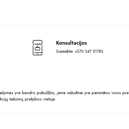
Konsultacijos
Susisiekite: +370 347 51783
prašymas yra bendro pobūdžio, jame nebūtinai yra paminėtos visos prek
akcijų taikomų prekybos vietoje.