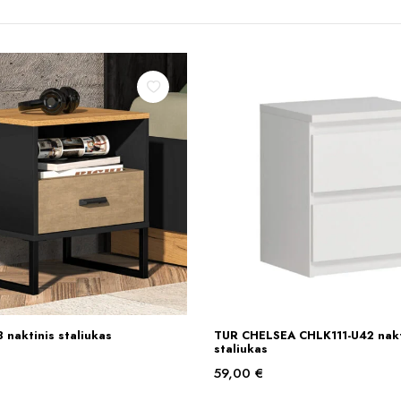
naktinis staliukas
TUR CHELSEA CHLK111-U42 nakt
Į KREPŠELĮ
Į KREPŠELĮ
staliukas
59,00
€