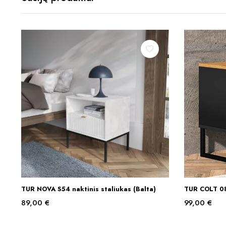
TUR NOVA S54 naktinis staliukas (Balta)
TUR COLT 08 
Į KREPŠELĮ
89,00
€
99,00
€