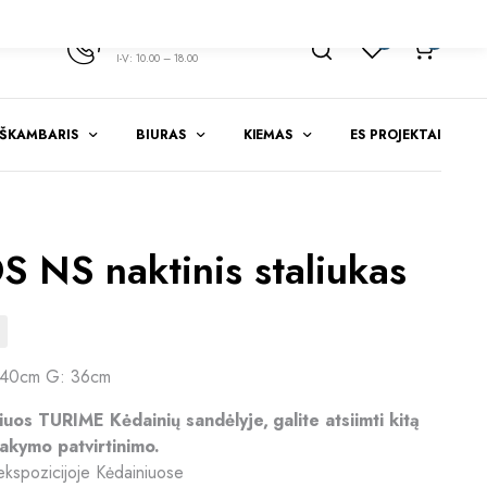
+370 347 51783
1
0
I-V: 10.00 – 18.00
EŠKAMBARIS
BIURAS
KIEMAS
ES PROJEKTAI
 NS naktinis staliukas
 40cm G: 36cm
riuos TURIME Kėdainių sandėlyje, galite atsiimti kitą
akymo patvirtinimo.
ekspozicijoje Kėdainiuose