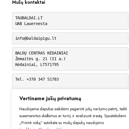
Mūsų kontaktai
TAUBALDAI.LT
UAB Lauernesta
info@baldaipigu.lt
BALDŲ CENTRAS KĖDAINIAI
Žemaitės g. 21 (II a.)
Kėdainiai, LT571795
Tel. +370 347 51783
I-V: 10.00 – 18.00
VI: 9.00 – 15.00
Vertiname jūsų privatumą
VII: Nedirbame
Naudojame slapukus siekdami pagerinti jūsų naršymo patirtį, teikti
suasmenintus skelbimus ar turinį ir analizuoti srautą. Spustelėdami
„Priimti viską“ sutinkate su mūsų slapukų naudojimo