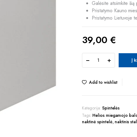
Galėsite atsiimkite š
Pristatymo Kauno miest
Pristatymo Lietuvoje t
39,00
€
TUR
Į 
HELIOS
NS
naktinis
staliukas
Add to wishlist
quantity
Kategorija:
Spintelės
Tags:
Helios miegamojo bal
naktinė spintelė
,
naktinis sta