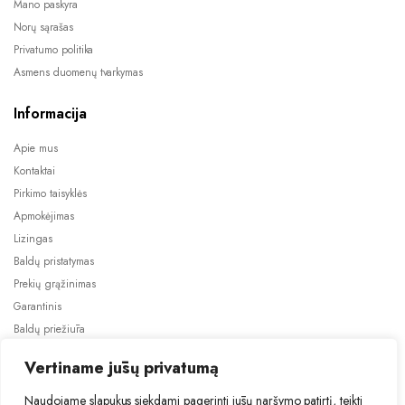
Mano paskyra
Norų sąrašas
Privatumo politika
Asmens duomenų tvarkymas
Informacija
Apie mus
Kontaktai
Pirkimo taisyklės
Apmokėjimas
Lizingas
Baldų pristatymas
Prekių grąžinimas
Garantinis
Baldų priežiūra
ES projektai
Vertiname jūsų privatumą
Naudojame slapukus siekdami pagerinti jūsų naršymo patirtį, teikti