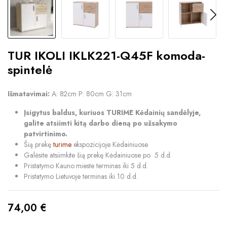
TUR IKOLI IKLK221-Q45F komoda-
spintelė
Išmatavimai:
A: 82cm P: 80cm G: 31cm
Įsigytus baldus, kuriuos TURIME Kėdainių sandėlyje,
galite atsiimti kitą darbo dieną po užsakymo
patvirtinimo.
Šią prekę
turime
ekspozicijoje Kėdainiuose
Galėsite atsiimkite šią prekę Kėdainiuose po 5 d.d.
Pristatymo Kauno mieste terminas iki 5 d.d.
Pristatymo Lietuvoje terminas iki 10 d.d.
74,00
€