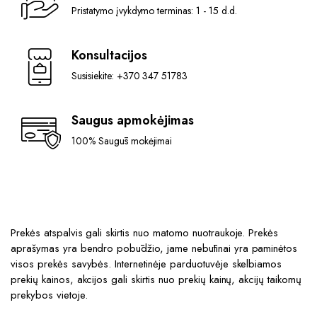
Pristatymo įvykdymo terminas: 1 - 15 d.d.
Konsultacijos
Susisiekite: +370 347 51783
Saugus apmokėjimas
100% Saugūs mokėjimai
Prekės atspalvis gali skirtis nuo matomo nuotraukoje. Prekės
aprašymas yra bendro pobūdžio, jame nebūtinai yra paminėtos
visos prekės savybės. Internetinėje parduotuvėje skelbiamos
prekių kainos, akcijos gali skirtis nuo prekių kainų, akcijų taikomų
prekybos vietoje.