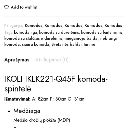
Add to wishlist
Kategorijos:
Komodos
,
Komodos
,
Komodos
,
Komodos
,
Komodos
Tags:
komoda ilga
,
komoda su durelėmis
,
komoda su lentynomis
,
komoda su stalčiais ir durelėmis
,
miegamojo baldai
,
nebrangi
komoda
,
siaura komoda
,
Svetainės baldai
,
turime
Aprašymas
Atsiliepimai (0)
IKOLI IKLK221-Q45F komoda-
spintelė
Išmatavimai:
A: 82cm P: 80cm G: 31cm
Medžiaga
Medžio drožlių plokštė (MDP)