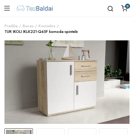
0
Pradžia
Biuras
Komodos
TUR IKOLI IKLK221-Q45F komoda-spintelė