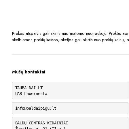
Prekės atspalvis gali skirtis nuo matomo nuotraukoje. Prekės a
skelbiamos prekių kainos, akcijos gali skirtis nuo prekių kainų, 
Mūsų kontaktai
TAUBALDAI.LT
UAB Lauernesta
info@baldaipigu.lt
BALDŲ CENTRAS KĖDAINIAI
Žemaitės g. 21 (II a.)