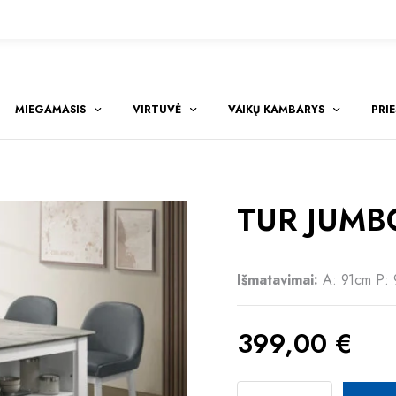
MIEGAMASIS
VIRTUVĖ
VAIKŲ KAMBARYS
PRI
TUR JUMBO
Išmatavimai:
A: 91cm P:
399,00
€
TUR