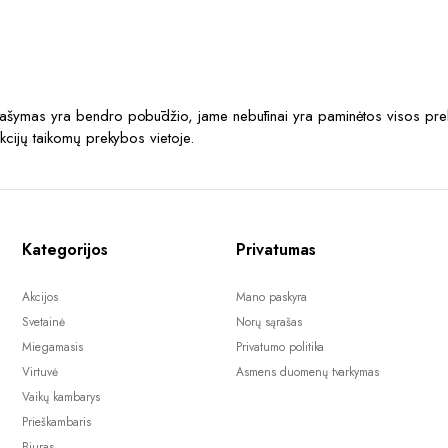
prašymas yra bendro pobūdžio, jame nebūtinai yra paminėtos visos prek
akcijų taikomų prekybos vietoje.
Kategorijos
Privatumas
Akcijos
Mano paskyra
Svetainė
Norų sąrašas
Miegamasis
Privatumo politika
Virtuvė
Asmens duomenų tvarkymas
Vaikų kambarys
Prieškambaris
Biuras