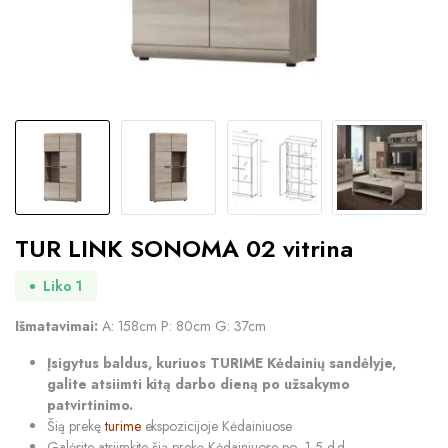
TUR LINK SONOMA 02 vitrina
Liko 1
Išmatavimai:
A: 158cm P: 80cm G: 37cm
Įsigytus baldus, kuriuos TURIME Kėdainių sandėlyje,
galite atsiimti kitą darbo dieną po užsakymo
patvirtinimo.
Šią prekę
turime
ekspozicijoje Kėdainiuose
Galėsite atsiimkite šią prekę Kėdainiuose po 1-5 d.d.