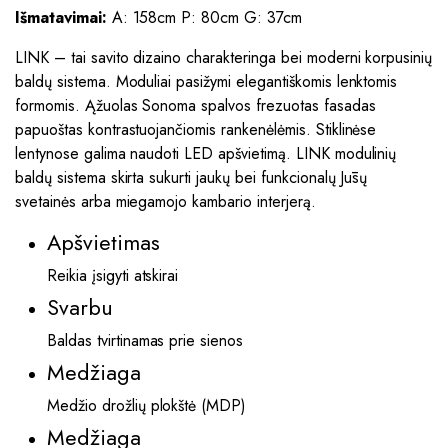
Išmatavimai:
A: 158cm P: 80cm G: 37cm
LINK – tai savito dizaino charakteringa bei moderni korpusinių
baldų sistema. Moduliai pasižymi elegantiškomis lenktomis
formomis. Ąžuolas Sonoma spalvos frezuotas fasadas
papuoštas kontrastuojančiomis rankenėlėmis. Stiklinėse
lentynose galima naudoti LED apšvietimą. LINK modulinių
baldų sistema skirta sukurti jaukų bei funkcionalų Jūsų
svetainės arba miegamojo kambario interjerą.
Apšvietimas
Reikia įsigyti atskirai
Svarbu
Baldas tvirtinamas prie sienos
Medžiaga
Medžio drožlių plokštė (MDP)
Medžiaga