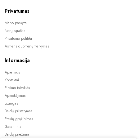
Privatumas
Mano paskyra
Norų sąrašas
Privatumo politika
Asmens duomenų tvarkymas
Informacija
Apie mus
Kontaktai
Pirkimo taisyklės
Apmokėjimas
Lizingas
Baldų pristatymas
Prekių grąžinimas
Garantinis
Baldų priežiūra