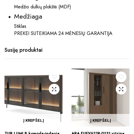
Medžio dulkių plokštė (MDF)
Medžiaga
Stiklas
PREKEI SUTEIKIAMA 24 MĖNESIŲ GARANTIJA
Susiję produktai
Į KREPŠELĮ
Į KREPŠELĮ
TUR LUMI B komoda-indauja
ARA EUFV621R-D131 vitrina