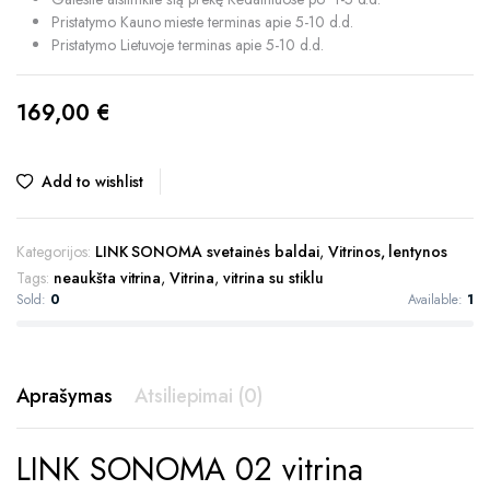
Pristatymo Kauno mieste terminas apie 5-10 d.d.
Pristatymo Lietuvoje terminas apie 5-10 d.d.
169,00
€
Add to wishlist
Kategorijos:
LINK SONOMA svetainės baldai
,
Vitrinos, lentynos
Tags:
neaukšta vitrina
,
Vitrina
,
vitrina su stiklu
Sold:
0
Available:
1
Aprašymas
Atsiliepimai (0)
LINK SONOMA 02 vitrina