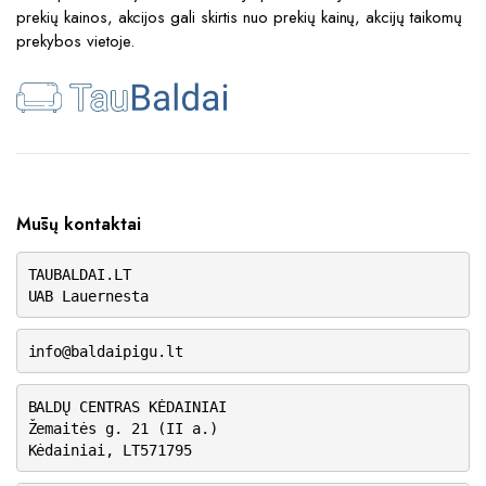
prekių kainos, akcijos gali skirtis nuo prekių kainų, akcijų taikomų
prekybos vietoje.
Mūsų kontaktai
TAUBALDAI.LT
UAB Lauernesta
info@baldaipigu.lt
BALDŲ CENTRAS KĖDAINIAI
Žemaitės g. 21 (II a.)
Kėdainiai, LT571795