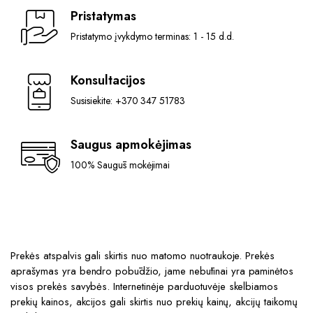
Pristatymas
Pristatymo įvykdymo terminas: 1 - 15 d.d.
Konsultacijos
Susisiekite: +370 347 51783
Saugus apmokėjimas
100% Saugūs mokėjimai
Prekės atspalvis gali skirtis nuo matomo nuotraukoje. Prekės
aprašymas yra bendro pobūdžio, jame nebūtinai yra paminėtos
visos prekės savybės. Internetinėje parduotuvėje skelbiamos
prekių kainos, akcijos gali skirtis nuo prekių kainų, akcijų taikomų