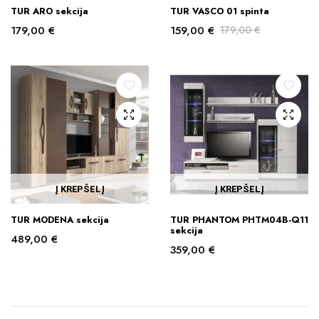
TUR ARO sekcija
TUR VASCO 01 spinta
179,00
€
159,00
€
179,00
€
Original
Current
price
price
was:
is:
179,00 €.
159,00 €.
Į KREPŠELĮ
Į KREPŠELĮ
TUR MODENA sekcija
TUR PHANTOM PHTM04B-Q11
sekcija
489,00
€
359,00
€