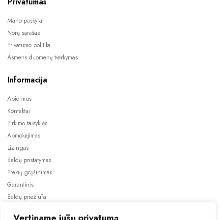
Privatumas
Mano paskyra
Norų sąrašas
Privatumo politika
Asmens duomenų tvarkymas
Informacija
Apie mus
Kontaktai
Pirkimo taisyklės
Apmokėjimas
Lizingas
Baldų pristatymas
Prekių grąžinimas
Garantinis
Baldų priežiūra
ES projektai
Vertiname jūsų privatumą