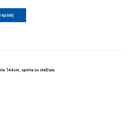
krepšelį
nta 144cm
,
spinta su stalčiais