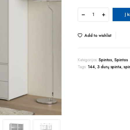
TUR
Į 
MOKKARIS
MKSS831-
120
spinta
Add to wishlist
quantity
Kategorijos:
Spintos
,
Spintos
Tags:
144
,
3 durų spinta
,
spi