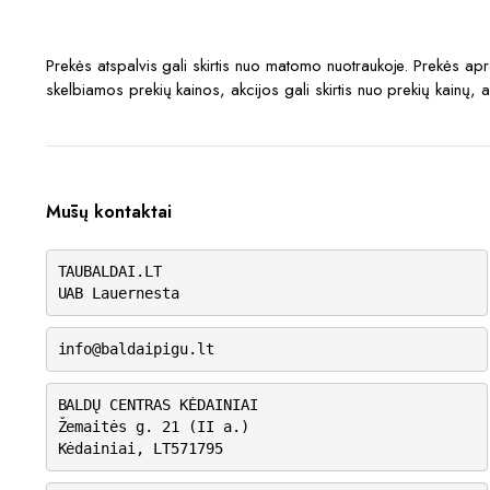
Prekės atspalvis gali skirtis nuo matomo nuotraukoje. Prekės a
skelbiamos prekių kainos, akcijos gali skirtis nuo prekių kainų, 
Mūsų kontaktai
TAUBALDAI.LT
UAB Lauernesta
info@baldaipigu.lt
BALDŲ CENTRAS KĖDAINIAI
Žemaitės g. 21 (II a.)
Kėdainiai, LT571795