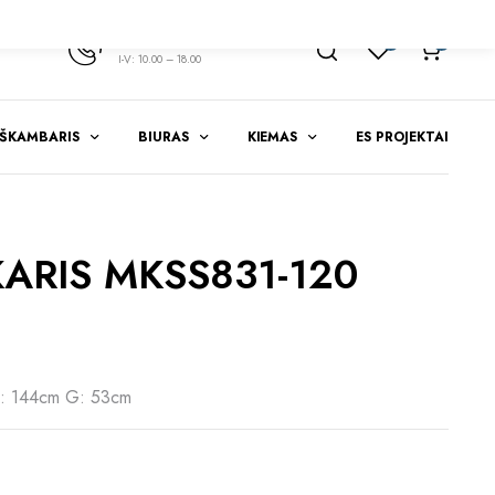
+370 347 51783
1
0
I-V: 10.00 – 18.00
EŠKAMBARIS
BIURAS
KIEMAS
ES PROJEKTAI
ARIS MKSS831-120
: 144cm G: 53cm