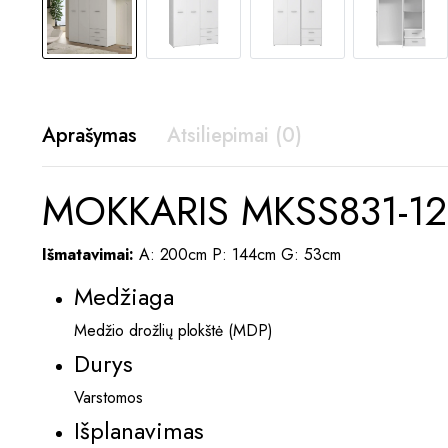
Aprašymas
Atsiliepimai (0)
MOKKARIS MKSS831-120
Išmatavimai:
A: 200cm P: 144cm G: 53cm
Medžiaga
Medžio drožlių plokštė (MDP)
Durys
Varstomos
Išplanavimas