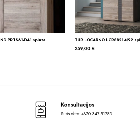
ND PRTS61-D41 spinta
TUR LOCARNO LCRS821-N92 spi
Į KREPŠELĮ
Į KREPŠELĮ
259,00
€
Konsultacijos
Susisiekite: +370 347 51783