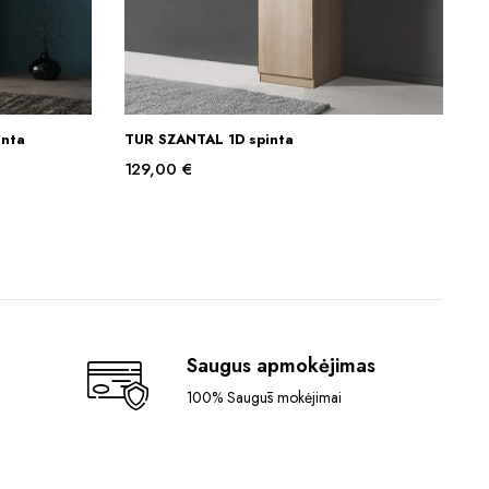
nta
TUR SZANTAL 1D spinta
Į KREPŠELĮ
129,00
€
Saugus apmokėjimas
100% Saugūs mokėjimai