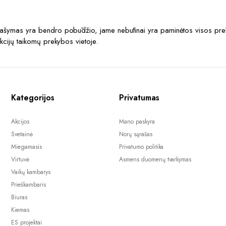
prašymas yra bendro pobūdžio, jame nebūtinai yra paminėtos visos prek
akcijų taikomų prekybos vietoje.
Kategorijos
Privatumas
Akcijos
Mano paskyra
Svetainė
Norų sąrašas
Miegamasis
Privatumo politika
Virtuvė
Asmens duomenų tvarkymas
Vaikų kambarys
Prieškambaris
Biuras
Kiemas
ES projektai