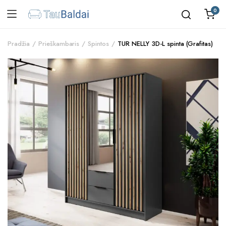
0
Pradžia
Prieškambaris
Spintos
TUR NELLY 3D-L spinta (Grafitas)