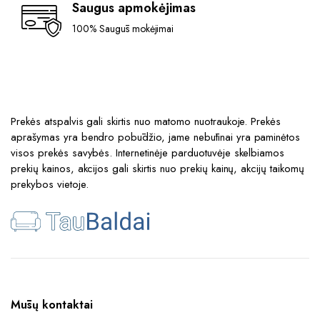
Saugus apmokėjimas
100% Saugūs mokėjimai
Prekės atspalvis gali skirtis nuo matomo nuotraukoje. Prekės
aprašymas yra bendro pobūdžio, jame nebūtinai yra paminėtos
visos prekės savybės. Internetinėje parduotuvėje skelbiamos
prekių kainos, akcijos gali skirtis nuo prekių kainų, akcijų taikomų
prekybos vietoje.
Mūsų kontaktai