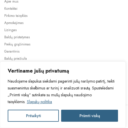
Apie mus
Kontaktai
Pirkimo taisyklės
Apmokėjimas
Lizingas
Baldų pristatymas
Prekių grąžinimas
Garantinis
Baldų priežiūra
ES projektai
Vertiname jūsų privatumą
Naudojame slapukus siekdami pagerinti jūsų naršymo patirtį, teikti
suasmenintus skelbimus ar turinį ir analizuoti srautą. Spustelėdami
„Priimti viską“ sutinkate su mūsų slapukų naudojimo
taisyklėmis.
Slapukų politika
2024 © Visos teisės saugomos. Be TauBaldai.lt sutikimo draudžiama
kopijuoti ir platinti svetainėje esančią informaciją.
TUR
Pritaikyti
Priimti viską
Į krepšelį
Asmens duomenų tvarkymas
Privatumo politika
NELLY
3D-