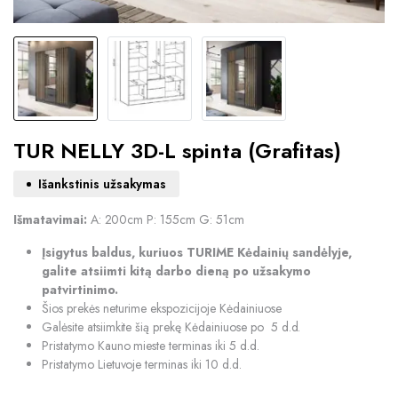
TUR NELLY 3D-L spinta (Grafitas)
Išankstinis užsakymas
Išmatavimai:
A: 200cm P: 155cm G: 51cm
Įsigytus baldus, kuriuos TURIME Kėdainių sandėlyje,
galite atsiimti kitą darbo dieną po užsakymo
patvirtinimo.
Šios prekės neturime ekspozicijoje Kėdainiuose
Galėsite atsiimkite šią prekę Kėdainiuose po 5 d.d.
Pristatymo Kauno mieste terminas iki 5 d.d.
Pristatymo Lietuvoje terminas iki 10 d.d.