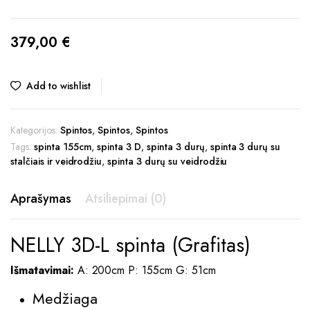
379,00
€
Add to wishlist
Kategorijos:
Spintos
,
Spintos
,
Spintos
Tags:
spinta 155cm
,
spinta 3 D
,
spinta 3 durų
,
spinta 3 durų su
stalčiais ir veidrodžiu
,
spinta 3 durų su veidrodžiu
Aprašymas
Atsiliepimai (0)
NELLY 3D-L spinta (Grafitas)
Išmatavimai:
A: 200cm P: 155cm G: 51cm
Medžiaga