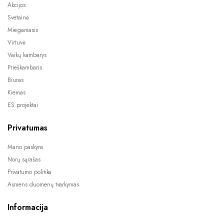
Akcijos
Svetainė
Miegamasis
Virtuvė
Vaikų kambarys
Prieškambaris
Biuras
Kiemas
ES projektai
Privatumas
Mano paskyra
Norų sąrašas
Privatumo politika
Asmens duomenų tvarkymas
Informacija