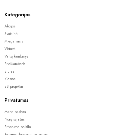
Kategorijos
Akcijos
Svetainė
Miegamasis
Virtuvė
Vaikų kambarys
Prieškambaris
Biuras
Kiemas
ES projektai
Privatumas
Mano paskyra
Norų sąrašas
Privatumo politika
Asmens duomenų tvarkymas