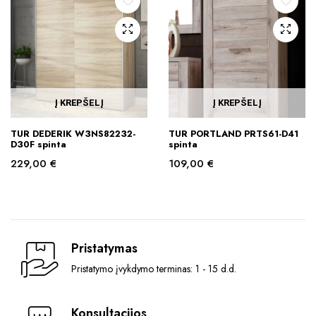
Į KREPŠELĮ
Į KREPŠELĮ
TUR DEDERIK W3NS82232-
TUR PORTLAND PRTS61-D41
D30F spinta
spinta
229,00
€
109,00
€
Pristatymas
Pristatymo įvykdymo terminas: 1 - 15 d.d.
Konsultacijos