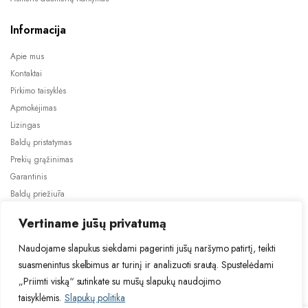
Informacija
Apie mus
Kontaktai
Pirkimo taisyklės
Apmokėjimas
Lizingas
Baldų pristatymas
Prekių grąžinimas
Garantinis
Baldų priežiūra
ES projektai
Vertiname jūsų privatumą
Naudojame slapukus siekdami pagerinti jūsų naršymo patirtį, teikti
suasmenintus skelbimus ar turinį ir analizuoti srautą. Spustelėdami
„Priimti viską“ sutinkate su mūsų slapukų naudojimo
taisyklėmis.
Slapukų politika
2024 © Visos teisės saugomos. Be TauBaldai.lt sutikimo draudžiama