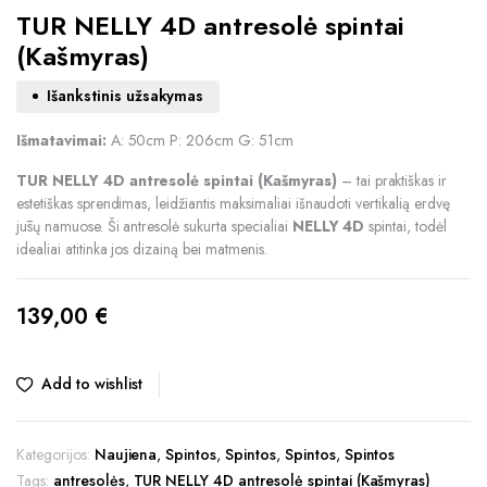
TUR NELLY 4D antresolė spintai
(Kašmyras)
Išankstinis užsakymas
Išmatavimai:
A: 50cm P: 206cm G: 51cm
TUR NELLY 4D antresolė spintai (Kašmyras)
– tai praktiškas ir
estetiškas sprendimas, leidžiantis maksimaliai išnaudoti vertikalią erdvę
jūsų namuose. Ši antresolė sukurta specialiai
NELLY 4D
spintai, todėl
idealiai atitinka jos dizainą bei matmenis.
139,00
€
Add to wishlist
Kategorijos:
Naujiena
,
Spintos
,
Spintos
,
Spintos
,
Spintos
Tags:
antresolės
,
TUR NELLY 4D antresolė spintai (Kašmyras)