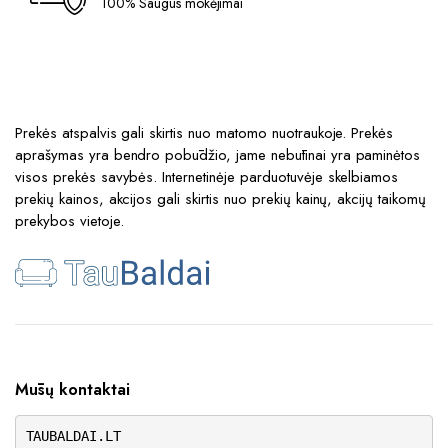
100% Saugūs mokėjimai
Prekės atspalvis gali skirtis nuo matomo nuotraukoje. Prekės
aprašymas yra bendro pobūdžio, jame nebūtinai yra paminėtos
visos prekės savybės. Internetinėje parduotuvėje skelbiamos
prekių kainos, akcijos gali skirtis nuo prekių kainų, akcijų taikomų
prekybos vietoje.
Mūsų kontaktai
TAUBALDAI.LT