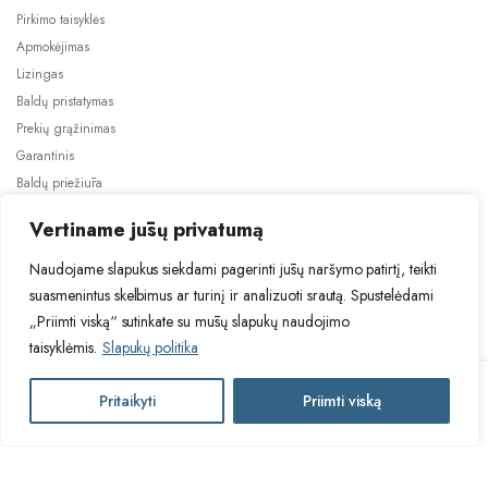
Pirkimo taisyklės
Apmokėjimas
Lizingas
Baldų pristatymas
Prekių grąžinimas
Garantinis
Baldų priežiūra
ES projektai
Vertiname jūsų privatumą
Naudojame slapukus siekdami pagerinti jūsų naršymo patirtį, teikti
suasmenintus skelbimus ar turinį ir analizuoti srautą. Spustelėdami
„Priimti viską“ sutinkate su mūsų slapukų naudojimo
taisyklėmis.
Slapukų politika
2024 © Visos teisės saugomos. Be TauBaldai.lt sutikimo draudžiama
kopijuoti ir platinti svetainėje esančią informaciją.
TUR
Pritaikyti
Priimti viską
Į krepšelį
Asmens duomenų tvarkymas
Privatumo politika
NELLY
4D-
L
TUR
spinta
Į krepšelį