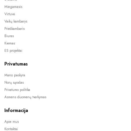
Miegamasis
Virtuvė
Vaikų kambarys
Prieškambaris
Biuras
Kiemas
ES projektai
Privatumas
Mano paskyra
Norų sąrašas
Privatumo politika
Asmens duomenų tvarkymas
Informacija
Apie mus
Kontaktai