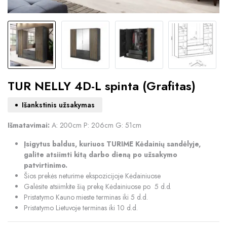
TUR NELLY 4D-L spinta (Grafitas)
Išankstinis užsakymas
Išmatavimai:
A: 200cm P: 206cm G: 51cm
Įsigytus baldus, kuriuos TURIME Kėdainių sandėlyje,
galite atsiimti kitą darbo dieną po užsakymo
patvirtinimo.
Šios prekės neturime ekspozicijoje Kėdainiuose
Galėsite atsiimkite šią prekę Kėdainiuose po 5 d.d.
Pristatymo Kauno mieste terminas iki 5 d.d.
Pristatymo Lietuvoje terminas iki 10 d.d.