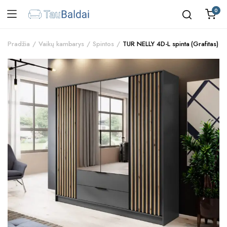
0
Pradžia
Vaikų kambarys
Spintos
TUR NELLY 4D-L spinta (Grafitas)