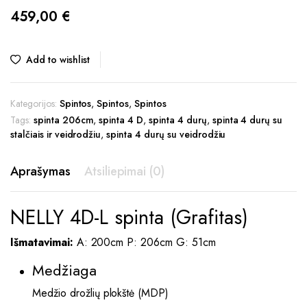
459,00
€
Add to wishlist
Kategorijos:
Spintos
,
Spintos
,
Spintos
Tags:
spinta 206cm
,
spinta 4 D
,
spinta 4 durų
,
spinta 4 durų su
stalčiais ir veidrodžiu
,
spinta 4 durų su veidrodžiu
Aprašymas
Atsiliepimai (0)
NELLY 4D-L spinta (Grafitas)
Išmatavimai:
A: 200cm P: 206cm G: 51cm
Medžiaga
Medžio drožlių plokštė (MDP)