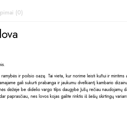
epimai (0)
lova
is.
ės ir poilsio oazę. Tai vieta, kur norime leisti kūnui ir mintims at
majame gali sukurti prabanga ir jaukumu dvelkiantį kambario dizain
lynės dėžėje be didelio vargo tilps daugybė Jūsų rečiau naudojamų dai
 paprasčiau, nes lovos kojas galite rinktis iš šešių skirtingų varian