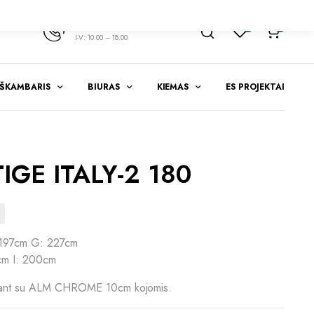
+370 347 51783
1
0
I-V: 10.00 – 18.00
EŠKAMBARIS
BIURAS
KIEMAS
ES PROJEKTAI
IGE ITALY-2 180
197cm G: 227cm
m I: 200cm
rkant su ALM CHROME 10cm kojomis.