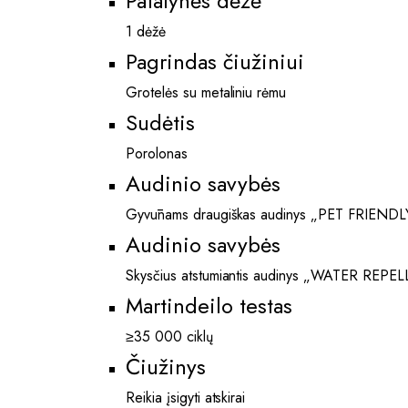
Patalynės dėžė
1 dėžė
Pagrindas čiužiniui
Grotelės su metaliniu rėmu
Sudėtis
Porolonas
Audinio savybės
Gyvūnams draugiškas audinys „PET FRIENDL
Audinio savybės
Skysčius atstumiantis audinys „WATER REPE
Martindeilo testas
≥35 000 ciklų
Čiužinys
Reikia įsigyti atskirai