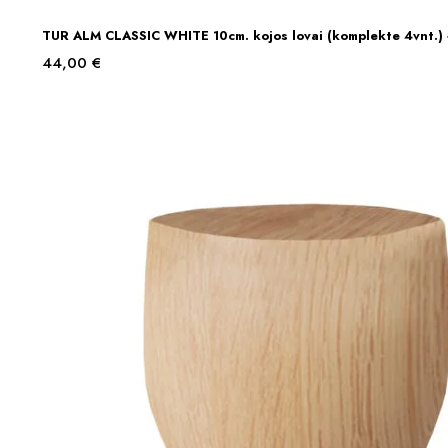
TUR ALM CLASSIC WHITE 10cm. kojos lovai (komplekte 4vnt.)
Į KREPŠELĮ
44,00
€