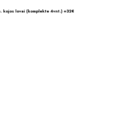
ojos lovai (komplekte 4vnt.) +32€
Į KREPŠELĮ