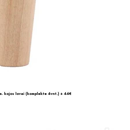
kojos lovai (komplekte 4vnt.) + 44€
Į KREPŠELĮ