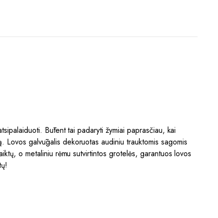
sipalaiduoti. Būtent tai padaryti žymiai paprasčiau, kai
ą. Lovos galvūgalis dekoruotas audiniu trauktomis sagomis
ktų, o metaliniu rėmu sutvirtintos grotelės, garantuos lovos
tų!