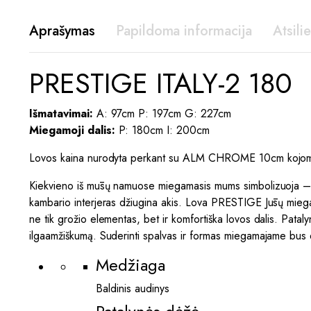
Aprašymas
Papildoma informacija
Atsili
PRESTIGE ITALY-2 180 
Išmatavimai:
A: 97cm P: 197cm G: 227cm
Miegamoji dalis:
P: 180cm I: 200cm
Lovos kaina nurodyta perkant su ALM CHROME 10cm kojom
Kiekvieno iš mūsų namuose miegamasis mums simbolizuoja – ramyb
kambario interjeras džiugina akis. Lova PRESTIGE Jūsų miega
ne tik grožio elementas, bet ir komfortiška lovos dalis. Pata
ilgaamžiškumą. Suderinti spalvas ir formas miegamajame bus dar
Medžiaga
Baldinis audinys