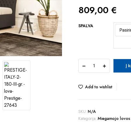
809,00
€
SPALVA
TUR
Į 
PRESTIGE
ITALY-
2
180
Add to wishlist
quantity
SKU:
N/A
Kategorija:
Miegamojo lovos