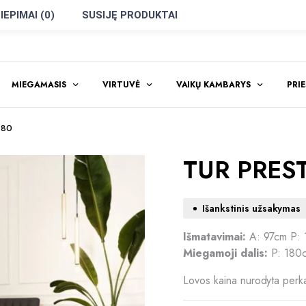
IEPIMAI (0)
SUSIJĘ PRODUKTAI
MIEGAMASIS
VIRTUVĖ
VAIKŲ KAMBARYS
PRI
180
TUR PREST
Išankstinis užsakymas
Išmatavimai:
A: 97cm P: 
Miegamoji dalis:
P: 180c
Lovos kaina nurodyta pe