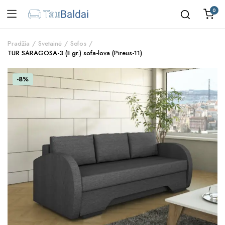
0
Pradžia
Svetainė
Sofos
TUR SARAGOSA-3 (II gr.) sofa-lova (Pireus-11)
-8%