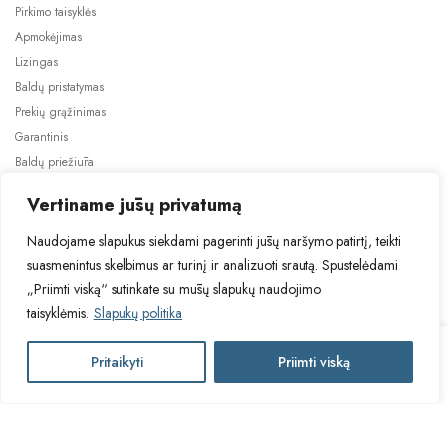
Pirkimo taisyklės
Apmokėjimas
Lizingas
Baldų pristatymas
Prekių grąžinimas
Garantinis
Baldų priežiūra
ES projektai
Vertiname jūsų privatumą
Naudojame slapukus siekdami pagerinti jūsų naršymo patirtį, teikti
suasmenintus skelbimus ar turinį ir analizuoti srautą. Spustelėdami
„Priimti viską“ sutinkate su mūsų slapukų naudojimo
taisyklėmis.
Slapukų politika
2024 © Visos teisės saugomos. Be TauBaldai.lt sutikimo draudžiama
kopijuoti ir platinti svetainėje esančią informaciją.
TUR
Pritaikyti
Priimti viską
Į krepšelį
Asmens duomenų tvarkymas
Privatumo politika
SARAGOSA-
3
(II
TUR
gr.)
Į krepšelį
SARAGOSA-