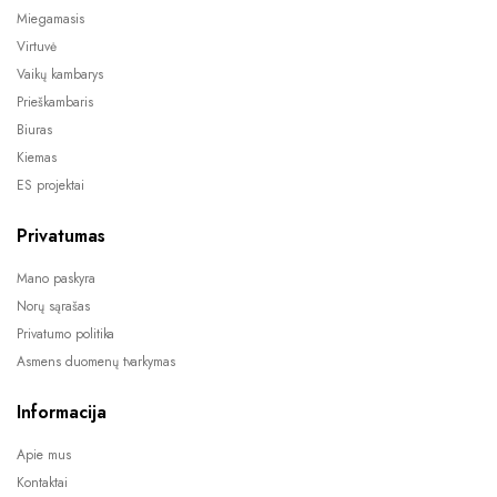
Miegamasis
Virtuvė
Vaikų kambarys
Prieškambaris
Biuras
Kiemas
ES projektai
Privatumas
Mano paskyra
Norų sąrašas
Privatumo politika
Asmens duomenų tvarkymas
Informacija
Apie mus
Kontaktai