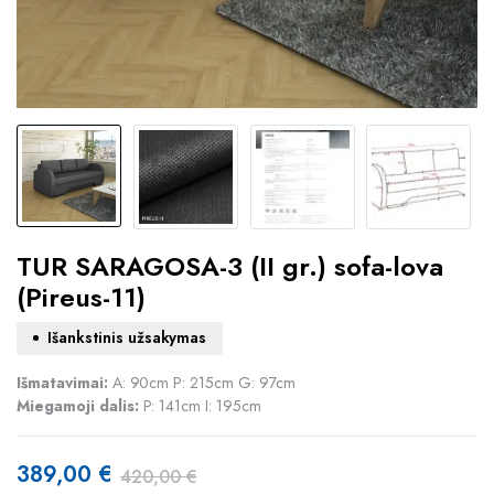
TUR SARAGOSA-3 (II gr.) sofa-lova
(Pireus-11)
Išankstinis užsakymas
Išmatavimai:
A: 90cm P: 215cm G: 97cm
Miegamoji dalis:
P: 141cm I: 195cm
389,00
€
420,00
€