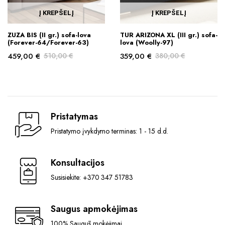
the
Į KREPŠELĮ
Į KREPŠELĮ
product
page
ZUZA BIS (II gr.) sofa-lova
TUR ARIZONA XL (III gr.) sofa-
(Forever-64/Forever-63)
lova (Woolly-97)
459,00
€
510,00
€
359,00
€
380,00
€
Original
Current
Original
Current
price
price
price
price
was:
is:
was:
is:
510,00 €.
459,00 €.
380,00 €.
359,00 €.
Pristatymas
Pristatymo įvykdymo terminas: 1 - 15 d.d.
Konsultacijos
Susisiekite: +370 347 51783
Saugus apmokėjimas
100% Saugūs mokėjimai