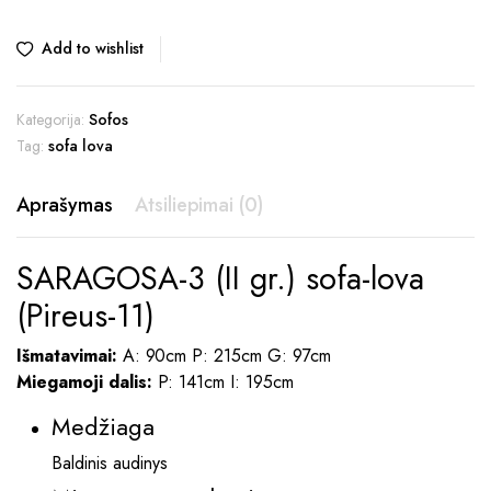
Original
Current
price
price
Add to wishlist
was:
is:
420,00 €.
389,00 €.
Kategorija:
Sofos
Tag:
sofa lova
Aprašymas
Atsiliepimai (0)
SARAGOSA-3 (II gr.) sofa-lova
(Pireus-11)
Išmatavimai:
A: 90cm P: 215cm G: 97cm
Miegamoji dalis:
P: 141cm I: 195cm
Medžiaga
Baldinis audinys