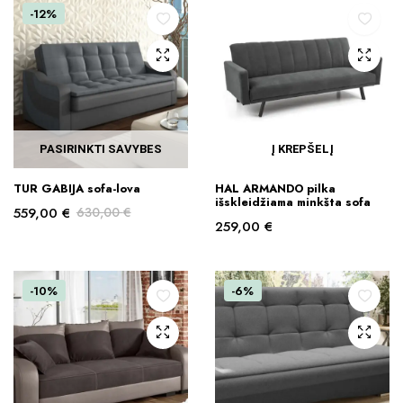
-12%
PASIRINKTI SAVYBES
Į KREPŠELĮ
This
TUR GABIJA sofa-lova
HAL ARMANDO pilka
product
išskleidžiama minkšta sofa
559,00
€
630,00
€
has
259,00
€
Original
Current
multiple
price
price
variants.
was:
is:
The
630,00 €.
559,00 €.
-10%
-6%
options
may
be
chosen
on