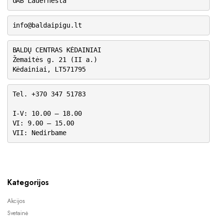
UAB Lauernesta
info@baldaipigu.lt
BALDŲ CENTRAS KĖDAINIAI
Žemaitės g. 21 (II a.)
Kėdainiai, LT571795
Tel. +370 347 51783
I-V: 10.00 – 18.00
VI: 9.00 – 15.00
VII: Nedirbame
Kategorijos
Akcijos
Svetainė