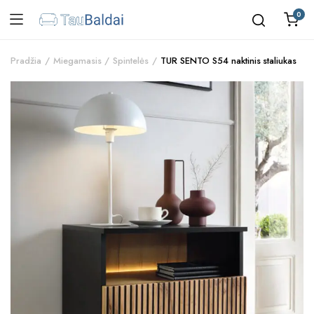
0
Pradžia
Miegamasis
Spintelės
TUR SENTO S54 naktinis staliukas