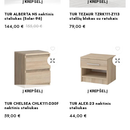
Į KREPŠELĮ
Į KREPŠELĮ
TUR ALBERTA NS naktinis
TUR TEZAUR TZRK111-Z113
staliukas (Solar-96)
stalčių blokas su ratukais
144,00
€
155,00
€
79,00
€
Original
Current
price
price
was:
is:
155,00 €.
144,00 €.
Į KREPŠELĮ
Į KREPŠELĮ
TUR CHELSEA CHLK111-D30F
TUR ALEX-23 naktinis
naktinis staliukas
staliukas
59,00
€
44,00
€