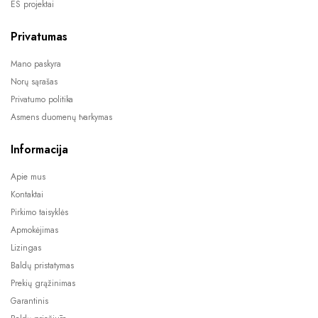
ES projektai
Privatumas
Mano paskyra
Norų sąrašas
Privatumo politika
Asmens duomenų tvarkymas
Informacija
Apie mus
Kontaktai
Pirkimo taisyklės
Apmokėjimas
Lizingas
Baldų pristatymas
Prekių grąžinimas
Garantinis