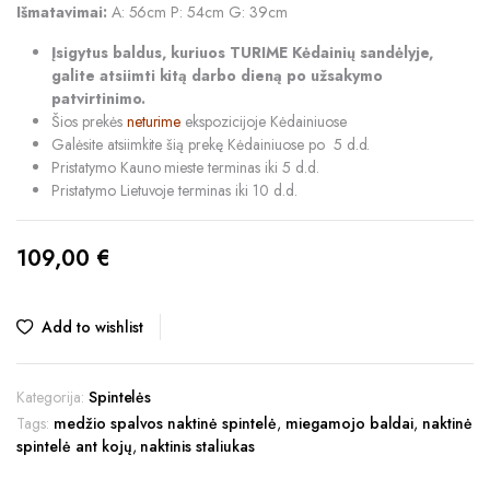
Išmatavimai:
A: 56cm P: 54cm G: 39cm
Įsigytus baldus, kuriuos TURIME Kėdainių sandėlyje,
galite atsiimti kitą darbo dieną po užsakymo
patvirtinimo.
Šios prekės
neturime
ekspozicijoje Kėdainiuose
Galėsite atsiimkite šią prekę Kėdainiuose po 5 d.d.
Pristatymo Kauno mieste terminas iki 5 d.d.
Pristatymo Lietuvoje terminas iki 10 d.d.
109,00
€
Add to wishlist
Kategorija:
Spintelės
Tags:
medžio spalvos naktinė spintelė
,
miegamojo baldai
,
naktinė
spintelė ant kojų
,
naktinis staliukas