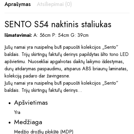
Aprašymas
Atsiliepimai (0)
SENTO S54 naktinis staliukas
Išmatavimai:
A: 56cm P: 54cm G: 39cm
Jūsų namai yra nusipelnę būti papuošti kolekcijos „Sento”
baldais. Trijų skirtingų faktūrų derinys papildytas šilto tono LED
apšvietimu. Nuosekliai apgalvotas daiktų laikymo išdėstymas,
durų atidarymas paspaudimu, atsparus ABS briaunų laminatas,
kolekciją padaro dar žavingesne.
Jūsų namai yra nusipelnę būti papuošti kolekcijos „Sento”
baldais. Trijų skirtingų faktūrų derinys…
Apšvietimas
Yra
Medžiaga
Medžio drožlių plokštė (MDP)