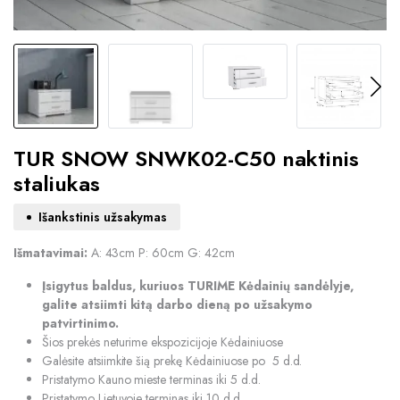
TUR SNOW SNWK02-C50 naktinis
staliukas
Išankstinis užsakymas
Išmatavimai:
A: 43cm P: 60cm G: 42cm
Įsigytus baldus, kuriuos TURIME Kėdainių sandėlyje,
galite atsiimti kitą darbo dieną po užsakymo
patvirtinimo.
Šios prekės neturime ekspozicijoje Kėdainiuose
Galėsite atsiimkite šią prekę Kėdainiuose po 5 d.d.
Pristatymo Kauno mieste terminas iki 5 d.d.
Pristatymo Lietuvoje terminas iki 10 d.d.