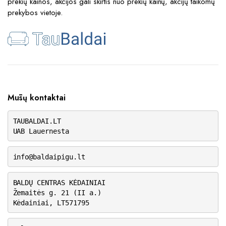
prekių kainos, akcijos gali skirtis nuo prekių kainų, akcijų taikomų
prekybos vietoje.
Mūsų kontaktai
TAUBALDAI.LT
UAB Lauernesta
info@baldaipigu.lt
BALDŲ CENTRAS KĖDAINIAI
Žemaitės g. 21 (II a.)
Kėdainiai, LT571795