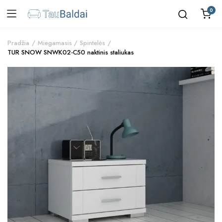
0
Pradžia
Miegamasis
Spintelės
TUR SNOW SNWK02-C50 naktinis staliukas