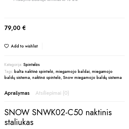
79,00
€
Add to wishlist
Kategorija:
Spintelės
Tags:
balta naktinė spintelė
,
miegamojo baldai
,
miegamojo
baldų sistema
,
naktinė spintelė
,
Snow miegamojo baldų sistema
Aprašymas
Atsiliepimai (0)
SNOW SNWK02-C50 naktinis
staliukas