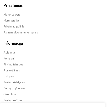
Privatumas
Mano paskyra
Norų sąrašas
Privatumo politika
Asmens duomenų tvarkymas
Informacija
Apie mus
Kontaktai
Pirkimo taisyklės
Apmokėjimas
Lizingas
Baldų pristatymas
Prekių grąžinimas
Garantinis
Baldų priežiūra
ES projektai