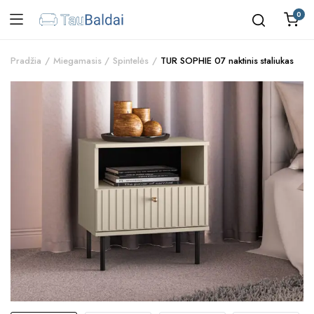
0
Pradžia
Miegamasis
Spintelės
TUR SOPHIE 07 naktinis staliukas