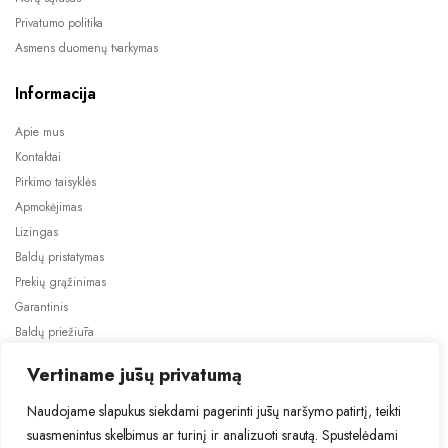
Privatumo politika
Asmens duomenų tvarkymas
Informacija
Apie mus
Kontaktai
Pirkimo taisyklės
Apmokėjimas
Lizingas
Baldų pristatymas
Prekių grąžinimas
Garantinis
Baldų priežiūra
ES projektai
Vertiname jūsų privatumą
Naudojame slapukus siekdami pagerinti jūsų naršymo patirtį, teikti
suasmenintus skelbimus ar turinį ir analizuoti srautą. Spustelėdami