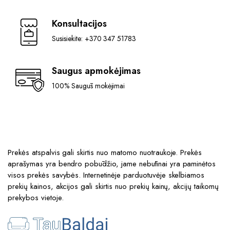
Konsultacijos
Susisiekite: +370 347 51783
Saugus apmokėjimas
100% Saugūs mokėjimai
Prekės atspalvis gali skirtis nuo matomo nuotraukoje. Prekės
aprašymas yra bendro pobūdžio, jame nebūtinai yra paminėtos
visos prekės savybės. Internetinėje parduotuvėje skelbiamos
prekių kainos, akcijos gali skirtis nuo prekių kainų, akcijų taikomų
prekybos vietoje.