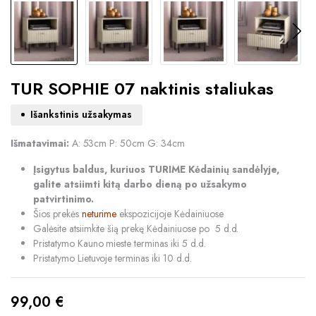
TUR SOPHIE 07 naktinis staliukas
Išankstinis užsakymas
Išmatavimai:
A: 53cm P: 50cm G: 34cm
Įsigytus baldus, kuriuos TURIME Kėdainių sandėlyje,
galite atsiimti kitą darbo dieną po užsakymo
patvirtinimo.
Šios prekės
neturime
ekspozicijoje Kėdainiuose
Galėsite atsiimkite šią prekę Kėdainiuose po 5 d.d.
Pristatymo Kauno mieste terminas iki 5 d.d.
Pristatymo Lietuvoje terminas iki 10 d.d.
99,00
€