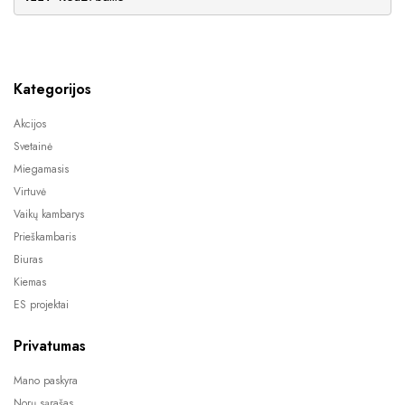
Kategorijos
Akcijos
Svetainė
Miegamasis
Virtuvė
Vaikų kambarys
Prieškambaris
Biuras
Kiemas
ES projektai
Privatumas
Mano paskyra
Norų sąrašas