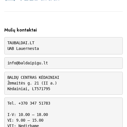
Mūsų kontaktai
TAUBALDAI.LT
UAB Lauernesta
info@baldaipigu.lt
BALDŲ CENTRAS KĖDAINIAI
Žemaitės g. 21 (II a.)
Kėdainiai, LT571795
Tel. +370 347 51783
I-V: 10.00 – 18.00
VI: 9.00 – 15.00
VII: Nedirbame