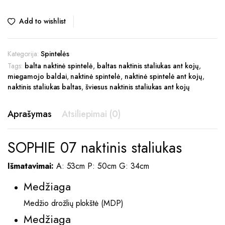
Add to wishlist
Kategorija:
Spintelės
Tags:
balta naktinė spintelė
,
baltas naktinis staliukas ant kojų
,
miegamojo baldai
,
naktinė spintelė
,
naktinė spintelė ant kojų
,
naktinis staliukas baltas
,
šviesus naktinis staliukas ant kojų
Aprašymas
Atsiliepimai (0)
SOPHIE 07 naktinis staliukas
Išmatavimai:
A: 53cm P: 50cm G: 34cm
Medžiaga
Medžio drožlių plokštė (MDP)
Medžiaga