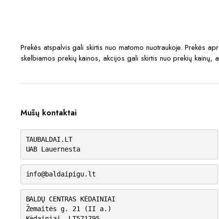
Prekės atspalvis gali skirtis nuo matomo nuotraukoje. Prekės a
skelbiamos prekių kainos, akcijos gali skirtis nuo prekių kainų, 
Mūsų kontaktai
TAUBALDAI.LT
UAB Lauernesta
info@baldaipigu.lt
BALDŲ CENTRAS KĖDAINIAI
Žemaitės g. 21 (II a.)
Kėdainiai, LT571795