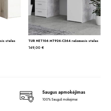
is stalas
TUR NET106 MT926-C264 rašomasis stalas
Į KREPŠELĮ
149,00
€
Saugus apmokėjimas
100% Saugūs mokėjimai