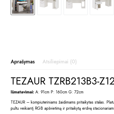
Aprašymas
Atsiliepimai (0)
TEZAUR TZRB213B3-Z12M 
Išmatavimai:
A: 91cm P: 160cm G: 72cm
TEZAUR – kompiuteriniams žaidimams pritaikytas stalas. Platus, 
pultu veikiantį RGB apšvietimą ir pritaikytą erdvę stacionariam