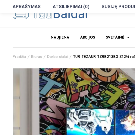
APRAŠYMAS
ATSILIEPIMAI (0)
SUSIJĘ PRODU
NAUJIENA
AKCIJOS
SVETAINĖ
Pradžia
Biuras
Darbo stalai
TUR TEZAUR TZRB213B3-Z12M rašom