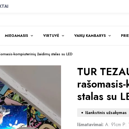
KTAI
MIEGAMASIS
VIRTUVĖ
VAIKŲ KAMBARYS
PRI
asis-kompiuterinių žaidimų stalas su LED
TUR TEZA
rašomasis-
stalas su 
Išankstinis užsakymas
Išmatavimai:
A: 91cm P: