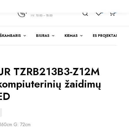
+370 347 51783
1
0
I-V: 10.00 – 18.00
EŠKAMBARIS
BIURAS
KIEMAS
ES PROJEKTAI
UR TZRB213B3-Z12M
kompiuterinių žaidimų
LED
 160cm G: 72cm