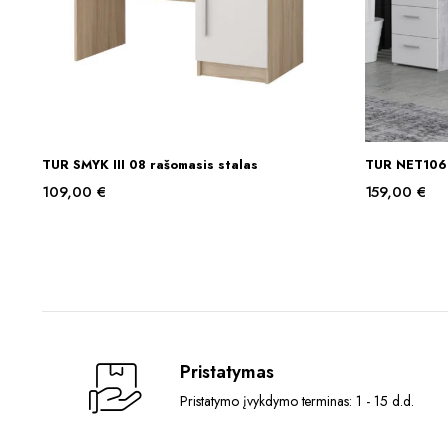
TUR SMYK III 08 rašomasis stalas
TUR NET106 
Į KREPŠELĮ
109,00
€
159,00
€
Pristatymas
Pristatymo įvykdymo terminas: 1 - 15 d.d.