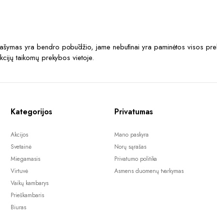
prašymas yra bendro pobūdžio, jame nebūtinai yra paminėtos visos prek
akcijų taikomų prekybos vietoje.
Kategorijos
Privatumas
Akcijos
Mano paskyra
Svetainė
Norų sąrašas
Miegamasis
Privatumo politika
Virtuvė
Asmens duomenų tvarkymas
Vaikų kambarys
Prieškambaris
Biuras