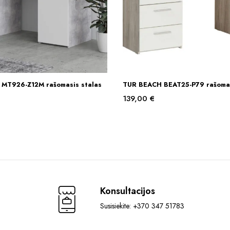
MT926-Z12M rašomasis stalas
TUR BEACH BEAT25-P79 rašomas
Į KREPŠELĮ
Į KREPŠELĮ
139,00
€
Konsultacijos
Susisiekite: +370 347 51783