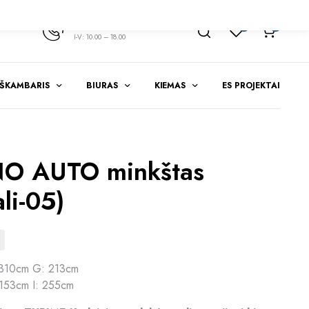
+370 347 51783
1
0
I-V: 10.00 – 18.00
EŠKAMBARIS
BIURAS
KIEMAS
ES PROJEKTAI
O AUTO minkštas
li-05)
 310cm G: 213cm
153cm I: 255cm