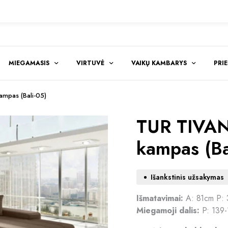
MIEGAMASIS
VIRTUVĖ
VAIKŲ KAMBARYS
PRI
mpas (Bali-05)
TUR TIVAN
kampas (Ba
Išankstinis užsakymas
Išmatavimai:
A: 81cm P:
Miegamoji dalis:
P: 139-