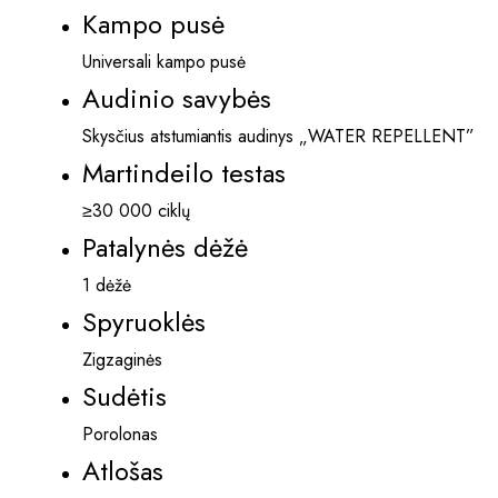
Kampo pusė
Universali kampo pusė
Audinio savybės
Skysčius atstumiantis audinys „WATER REPELLENT”
Martindeilo testas
≥30 000 ciklų
Patalynės dėžė
1 dėžė
Spyruoklės
Zigzaginės
Sudėtis
Porolonas
Atlošas