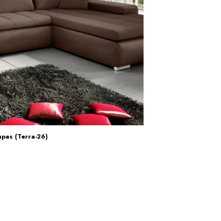
pas (Terra-26)
Į KREPŠELĮ