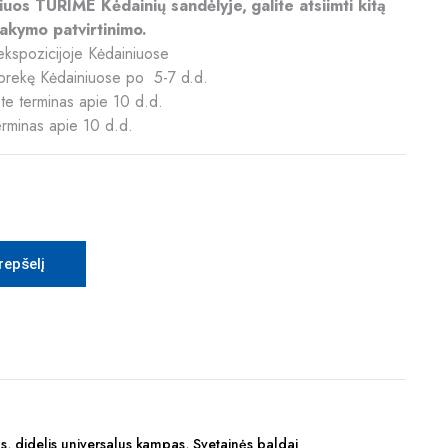
riuos TURIME Kėdainių sandėlyje, galite atsiimti kitą
akymo patvirtinimo.
ekspozicijoje Kėdainiuose
ą prekę Kėdainiuose po 5-7 d.d.
te terminas apie 10 d.d.
erminas apie 10 d.d.
krepšelį
as
,
didelis universalus kampas
,
Svetainės baldai