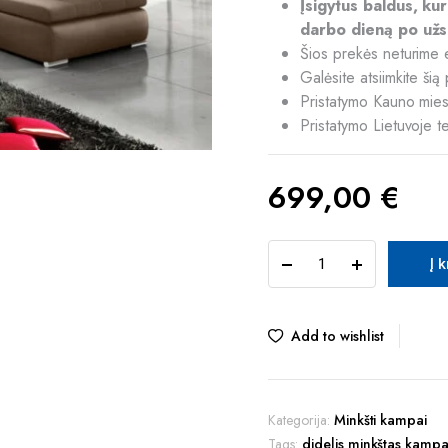
Įsigytus baldus, ku
darbo dieną po užs
Šios prekės neturime 
Galėsite atsiimkite ši
Pristatymo Kauno mies
Pristatymo Lietuvoje t
699,00
€
TUR
Į 
TIVANO
AUTO
minkštas
kampas
Add to wishlist
(Bali-
05)
quantity
Kategorija:
Minkšti kampai
Tags:
didelis minkštas kamp