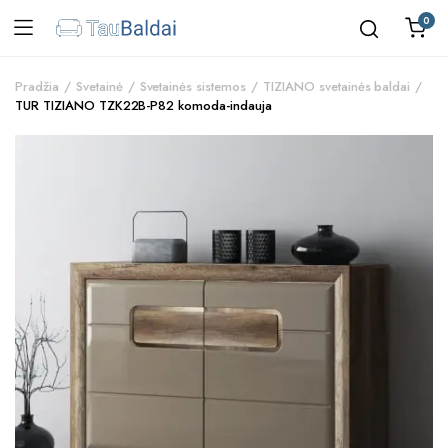
0
Pradžia
Svetainė
Svetainės sistemos
TIZIANO svetainės baldai
TUR TIZIANO TZK22B-P82 komoda-indauja