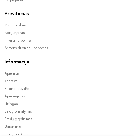
Privatumas
Mano paskyra
Norų sąrašas
Privatumo politika
Asmens duomenų tvarkymas
Informacija
Apie mus
Kontaktai
Pirkimo taisyklės
Apmokėjimas
Lizingas
Baldų pristatymas
Prekių grąžinimas
Garantinis
Baldų priežiūra