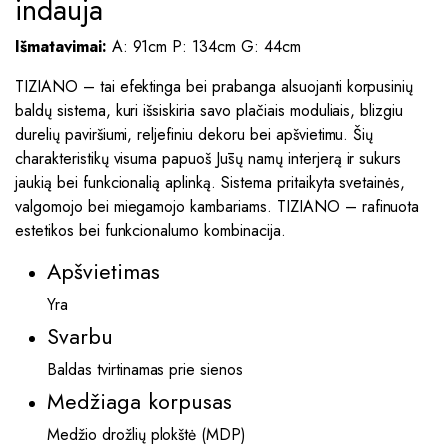
indauja
Išmatavimai:
A: 91cm P: 134cm G: 44cm
TIZIANO – tai efektinga bei prabanga alsuojanti korpusinių
baldų sistema, kuri išsiskiria savo plačiais moduliais, blizgiu
durelių paviršiumi, reljefiniu dekoru bei apšvietimu. Šių
charakteristikų visuma papuoš Jūsų namų interjerą ir sukurs
jaukią bei funkcionalią aplinką. Sistema pritaikyta svetainės,
valgomojo bei miegamojo kambariams. TIZIANO – rafinuota
estetikos bei funkcionalumo kombinacija.
Apšvietimas
Yra
Svarbu
Baldas tvirtinamas prie sienos
Medžiaga korpusas
Medžio drožlių plokštė (MDP)