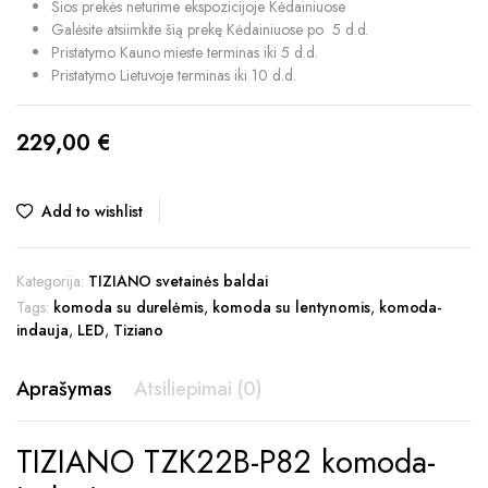
Šios prekės neturime ekspozicijoje Kėdainiuose
Galėsite atsiimkite šią prekę Kėdainiuose po 5 d.d.
Pristatymo Kauno mieste terminas iki 5 d.d.
Pristatymo Lietuvoje terminas iki 10 d.d.
229,00
€
Add to wishlist
Kategorija:
TIZIANO svetainės baldai
Tags:
komoda su durelėmis
,
komoda su lentynomis
,
komoda-
indauja
,
LED
,
Tiziano
Aprašymas
Atsiliepimai (0)
TIZIANO TZK22B-P82 komoda-