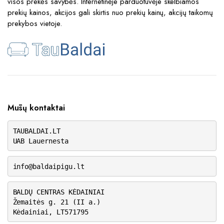
visos prekės savybės. Internetinėje parduotuvėje skelbiamos
prekių kainos, akcijos gali skirtis nuo prekių kainų, akcijų taikomų
prekybos vietoje.
Mūsų kontaktai
TAUBALDAI.LT
UAB Lauernesta
info@baldaipigu.lt
BALDŲ CENTRAS KĖDAINIAI
Žemaitės g. 21 (II a.)
Kėdainiai, LT571795