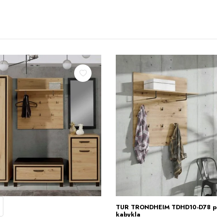
TUR TRONDHEIM TDHD10-D78 pr
Į KREPŠELĮ
kabykla