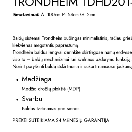
TRONDHEIM TDHD201-D
Išmatavimai:
A: 100cm P: 54cm G: 2cm
Baldų sistemai Trondheim būdingas minimalistinis, tačiau griežt
kiekvienas mėgstantis paprastumą.
Trondheim baldus lengvai derinkite skirtingose namų erdvėse. S
viso to – baldų mechanizmai turi švelnaus uždarymo funkciją
Norint paryškinti baldų išskirtinumą ir sukurti namuose jaukumą 
Medžiaga
Medžio drožlių plokštė (MDP)
Svarbu
Baldas tvirtinamas prie sienos
PREKEI SUTEIKIAMA 24 MĖNESIŲ GARANTIJA