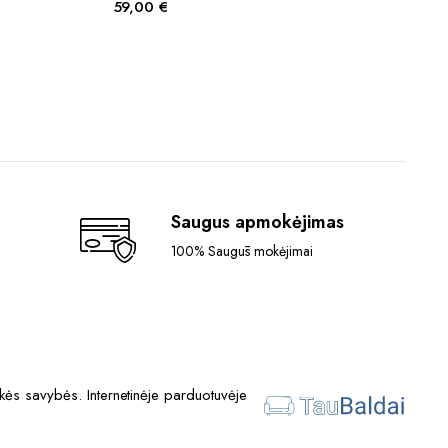
59,00
€
Saugus apmokėjimas
100% Saugūs mokėjimai
ės savybės. Internetinėje parduotuvėje