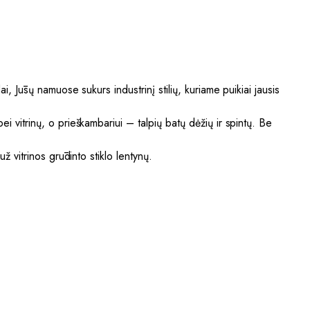
i, Jūsų namuose sukurs industrinį stilių, kuriame puikiai jausis
i vitrinų, o prieškambariui – talpių batų dėžių ir spintų. Be
ž vitrinos grūdinto stiklo lentynų.