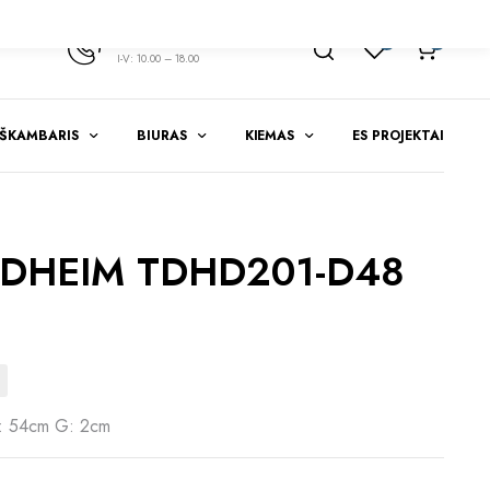
+370 347 51783
1
0
I-V: 10.00 – 18.00
EŠKAMBARIS
BIURAS
KIEMAS
ES PROJEKTAI
DHEIM TDHD201-D48
: 54cm G: 2cm