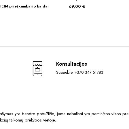
69,00
€
IM prieškambario baldai
Konsultacijos
Susisiekite: +370 347 51783
prašymas yra bendro pobūdžio, jame nebūtinai yra paminėtos visos prek
akcijų taikomų prekybos vietoje.