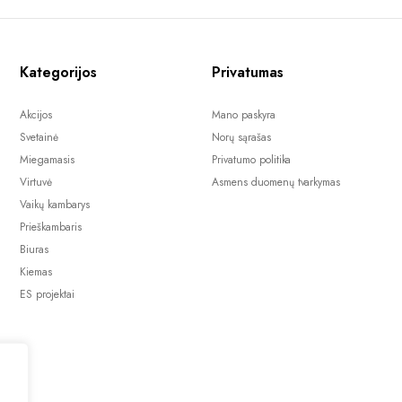
Kategorijos
Privatumas
Akcijos
Mano paskyra
Svetainė
Norų sąrašas
Miegamasis
Privatumo politika
Virtuvė
Asmens duomenų tvarkymas
Vaikų kambarys
Prieškambaris
Biuras
Kiemas
ES projektai