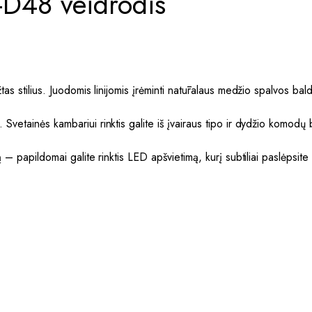
48 veidrodis
as stilius. Juodomis linijomis įrėminti natūralaus medžio spalvos balda
vetainės kambariui rinktis galite iš įvairaus tipo ir dydžio komodų be
.
– papildomai galite rinktis LED apšvietimą, kurį subtiliai paslėpsite u