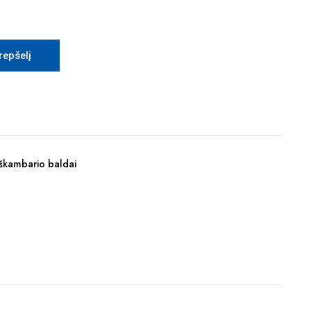
krepšelį
kambario baldai