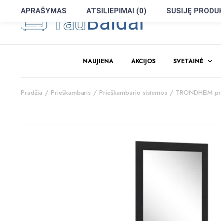
APRAŠYMAS
ATSILIEPIMAI (0)
SUSIJĘ PRODU
NAUJIENA
AKCIJOS
SVETAINĖ
Pradžia
Prieškambaris
Prieškambario sistemos
TRONDHEIM pri