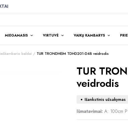
KTAI
MIEGAMASIS
VIRTUVĖ
VAIKŲ KAMBARYS
PRI
eškambario baldai
TUR TRONDHEIM TDHD201-D48 veidrodis
TUR TRON
veidrodis
Išankstinis užsakymas
Išmatavimai:
A: 100cm P