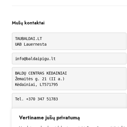
Mūsų kontaktai
TAUBALDAI.LT
UAB Lauernesta
info@baldaipigu.lt
BALDŲ CENTRAS KĖDAINIAI
Žemaitės g. 21 (II a.)
Kėdainiai, LT571795
Tel. +370 347 51783
I-V: 10.00 – 18.00
VI: 9.00 – 15.00
Vertiname jūsų privatumą
VII: Nedirbame