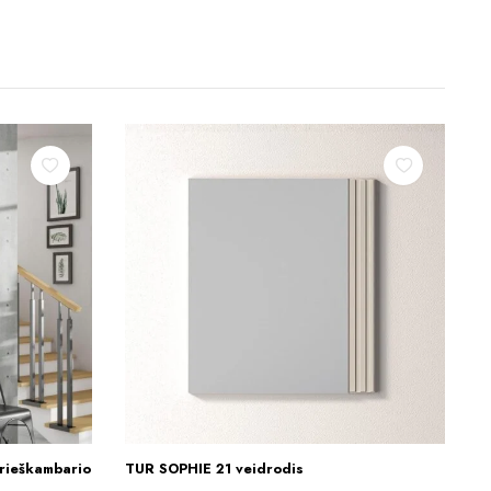
ieškambario
TUR SOPHIE 21 veidrodis
Į KREPŠELĮ