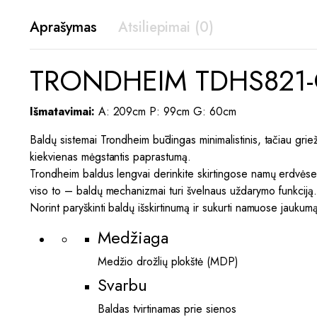
Aprašymas
Atsiliepimai (0)
TRONDHEIM TDHS821-C
Išmatavimai:
A: 209cm P: 99cm G: 60cm
Baldų sistemai Trondheim būdingas minimalistinis, tačiau griežt
kiekvienas mėgstantis paprastumą.
Trondheim baldus lengvai derinkite skirtingose namų erdvėse. S
viso to – baldų mechanizmai turi švelnaus uždarymo funkciją
Norint paryškinti baldų išskirtinumą ir sukurti namuose jaukumą 
Medžiaga
Medžio drožlių plokštė (MDP)
Svarbu
Baldas tvirtinamas prie sienos