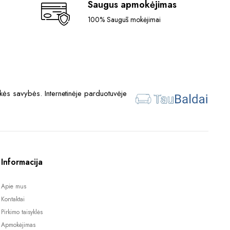
Saugus apmokėjimas
100% Saugūs mokėjimai
ės savybės. Internetinėje parduotuvėje
Informacija
Apie mus
Kontaktai
Pirkimo taisyklės
Apmokėjimas