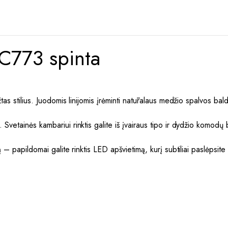
773 spinta
as stilius. Juodomis linijomis įrėminti natūralaus medžio spalvos balda
vetainės kambariui rinktis galite iš įvairaus tipo ir dydžio komodų be
.
– papildomai galite rinktis LED apšvietimą, kurį subtiliai paslėpsite u