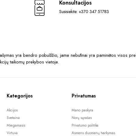
Konsultacijos
Susisiekite: +370 347 51783
prašymas yra bendro pobūdžio, jame nebūtinai yra paminėtos visos prek
akcijų taikomų prekybos vietoje.
Kategorijos
Privatumas
Akcijos
Mano paskyra
Svetainė
Norų sąrašas
Miegamasis
Privatumo politika
Virtuvė
Asmens duomenų tvarkymas