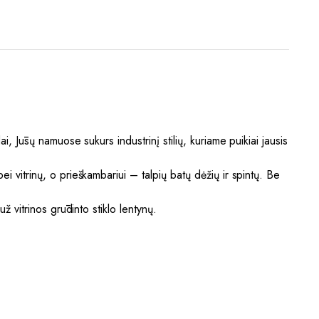
i, Jūsų namuose sukurs industrinį stilių, kuriame puikiai jausis
i vitrinų, o prieškambariui – talpių batų dėžių ir spintų. Be
ž vitrinos grūdinto stiklo lentynų.