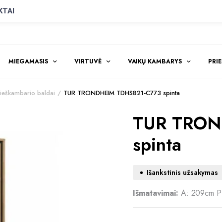
KTAI
MIEGAMASIS
VIRTUVĖ
VAIKŲ KAMBARYS
PRI
eškambario baldai
TUR TRONDHEIM TDHS821-C773 spinta
TUR TRON
spinta
Išankstinis užsakymas
Išmatavimai:
A: 209cm P