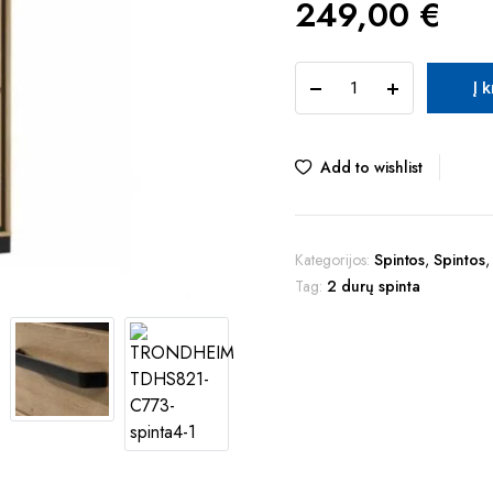
249,00
€
TUR
Į 
TRONDHEIM
TDHS821-
C773
spinta
Add to wishlist
quantity
Kategorijos:
Spintos
,
Spintos
Tag:
2 durų spinta