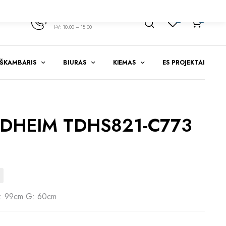
+370 347 51783
1
0
I-V: 10.00 – 18.00
EŠKAMBARIS
BIURAS
KIEMAS
ES PROJEKTAI
DHEIM TDHS821-C773
: 99cm G: 60cm