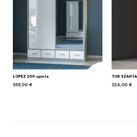
LOPEZ 200 spinta
TUR SZANTAL
Į KREPŠELĮ
559,00
€
224,00
€