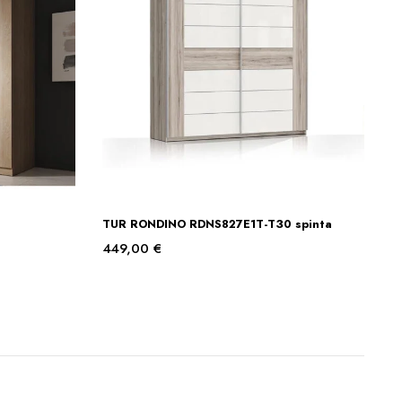
TUR RONDINO RDNS827E1T-T30 spinta
Į KREPŠELĮ
449,00
€