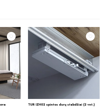
ova
TUR IZH02 spintos durų stabdžiai (2 vnt.)
Į KREPŠELĮ