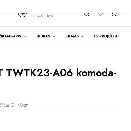
+370 347 51783
1
0
I-V: 10.00 – 18.00
EŠKAMBARIS
BIURAS
KIEMAS
ES PROJEKTAI
T TWTK23-A06 komoda-
 51cm G: 40cm