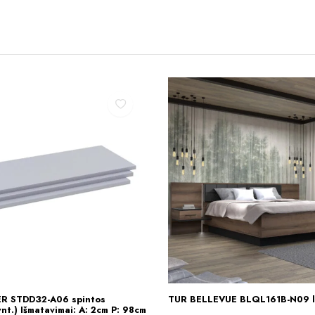
R STDD32-A06 spintos
TUR BELLEVUE BLQL161B-N09 l
Į KREPŠELĮ
Į KREPŠELĮ
vnt.) Išmatavimai: A: 2cm P: 98cm