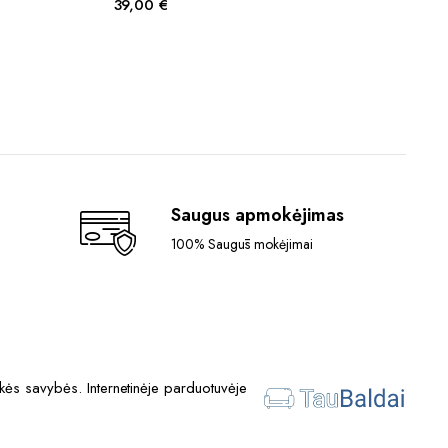
39,00
€
Saugus apmokėjimas
100% Saugūs mokėjimai
ės savybės. Internetinėje parduotuvėje