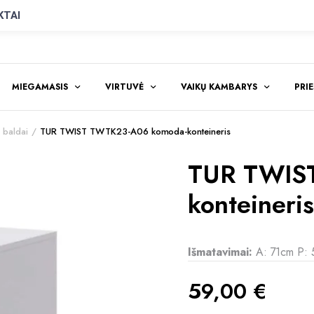
KTAI
MIEGAMASIS
VIRTUVĖ
VAIKŲ KAMBARYS
PRI
baldai
TUR TWIST TWTK23-A06 komoda-konteineris
TUR TWIS
konteineris
Išmatavimai:
A: 71cm P:
59,00
€