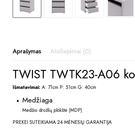
Aprašymas
Atsiliepimai (0)
TWIST TWTK23-A06 kom
Išmatavimai:
A: 71cm P: 51cm G: 40cm
Medžiaga
Medžio drožlių plokštė (MDP)
PREKEI SUTEIKIAMA 24 MĖNESIŲ GARANTIJA