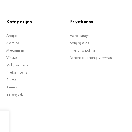
Kategorijos
Privatumas
Akcijos
Mano paskyra
Svetainė
Norų sąrašas
Miegamasis
Privatumo politika
Virtuvė
Asmens duomenų tvarkymas
Vaikų kambarys
Prieškambaris
Biuras
Kiemas
ES projektai