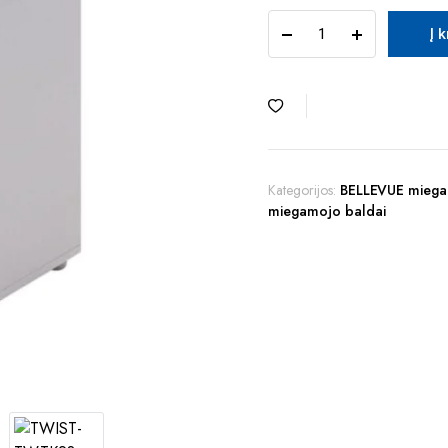
TUR
Į 
TWIST
TWTK23-
A06
komoda-
konteineris
quantity
Kategorijos:
BELLEVUE miega
miegamojo baldai