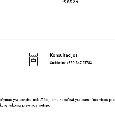
409,00
€
Konsultacijos
Susisiekite: +370 347 51783
prašymas yra bendro pobūdžio, jame nebūtinai yra paminėtos visos prek
akcijų taikomų prekybos vietoje.