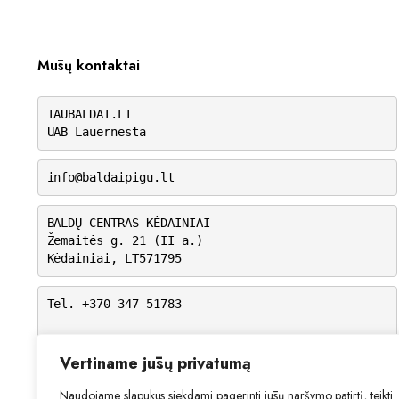
Mūsų kontaktai
TAUBALDAI.LT
UAB Lauernesta
info@baldaipigu.lt
BALDŲ CENTRAS KĖDAINIAI
Žemaitės g. 21 (II a.)
Kėdainiai, LT571795
Tel. +370 347 51783
I-V: 10.00 – 18.00
VI: 9.00 – 15.00
Vertiname jūsų privatumą
VII: Nedirbame
Naudojame slapukus siekdami pagerinti jūsų naršymo patirtį, teikti