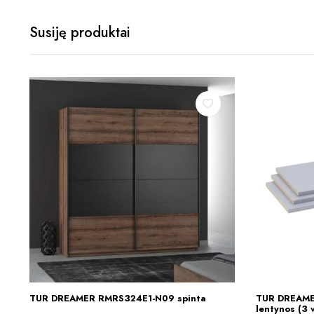
Susiję produktai
TUR DREAMER RMRS324E1-N09 spinta
TUR DREAME
Į KREPŠELĮ
lentynos (3 