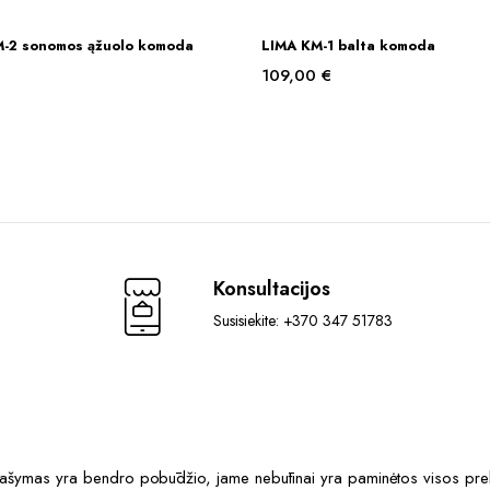
-2 sonomos ąžuolo komoda
LIMA KM-1 balta komoda
Į KREPŠELĮ
Į KREPŠELĮ
109,00
€
Konsultacijos
Susisiekite: +370 347 51783
prašymas yra bendro pobūdžio, jame nebūtinai yra paminėtos visos prek