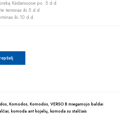
ią prekę Kėdainiuose po 5 d.d.
e terminas iki 5 d.d.
erminas iki 10 d.d.
krepšelį
dos
,
Komodos
,
Komodos
,
VERSO B miegamojo baldai
lčiai
,
komoda ant kojelių
,
komoda su stalčiais