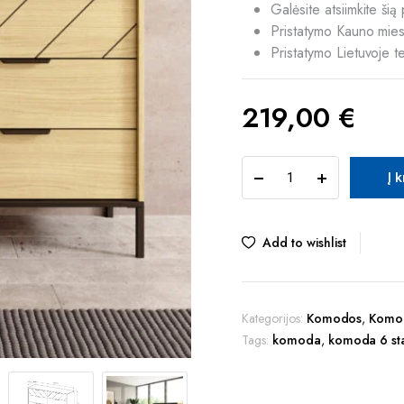
Galėsite atsiimkite š
Pristatymo Kauno miest
Pristatymo Lietuvoje t
219,00
€
TUR
Į 
VERSO
B
komoda
quantity
Add to wishlist
Kategorijos:
Komodos
,
Komo
Tags:
komoda
,
komoda 6 sta