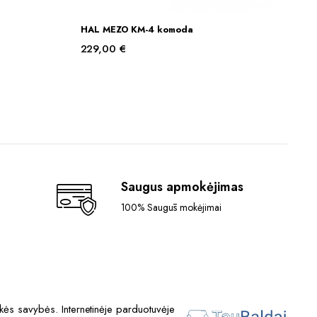
HAL MEZO KM-4 komoda
Į KREPŠELĮ
229,00
€
Saugus apmokėjimas
100% Saugūs mokėjimai
ės savybės. Internetinėje parduotuvėje