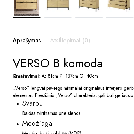
Aprašymas
Atsiliepimai (0)
VERSO B komoda
Išmatavimai:
A: 81cm P: 137cm G: 40cm
„Verso” lengvai pavergs minimaliai originalaus interjero gerbėjų 
elementai. Prestižinis „Verso” charakteris, gali būti geriausi
Svarbu
Baldas tvirtinamas prie sienos
Medžiaga
Medžio drožlių plokštė (MDP)