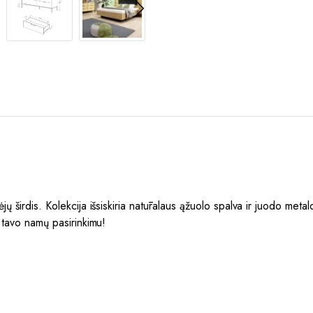
širdis. Kolekcija išsiskiria natūralaus ąžuolo spalva ir juodo metalo de
u tavo namų pasirinkimu!