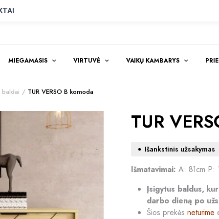
KTAI
MIEGAMASIS
VIRTUVĖ
VAIKŲ KAMBARYS
PRI
baldai
TUR VERSO B komoda
TUR VERS
Išankstinis užsakymas
Išmatavimai:
A: 81cm P:
Įsigytus baldus, ku
darbo dieną po užs
Šios prekės
neturime
e