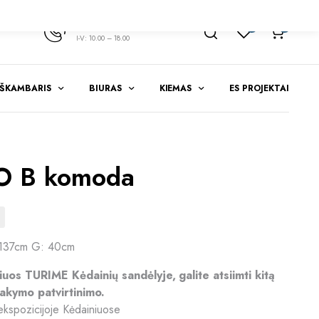
+370 347 51783
1
0
I-V: 10.00 – 18.00
EŠKAMBARIS
BIURAS
KIEMAS
ES PROJEKTAI
O B komoda
 137cm G: 40cm
riuos TURIME Kėdainių sandėlyje, galite atsiimti kitą
akymo patvirtinimo.
kspozicijoje Kėdainiuose