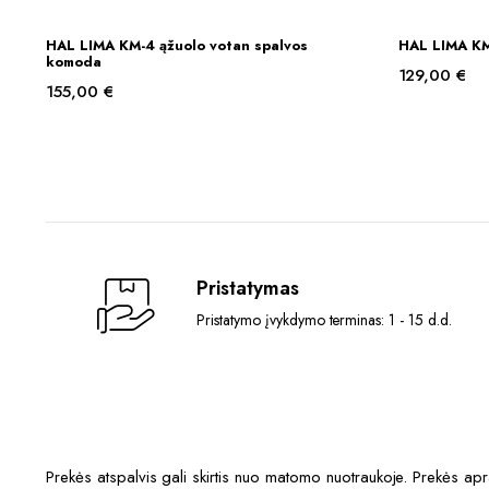
HAL LIMA KM-4 ąžuolo votan spalvos
HAL LIMA KM
Į KREPŠELĮ
komoda
129,00
€
155,00
€
Pristatymas
Pristatymo įvykdymo terminas: 1 - 15 d.d.
Prekės atspalvis gali skirtis nuo matomo nuotraukoje. Prekės a