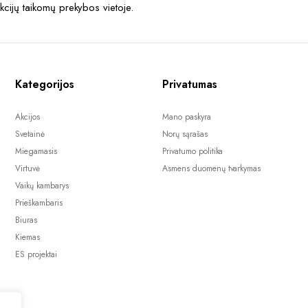
akcijų taikomų prekybos vietoje.
Kategorijos
Privatumas
Akcijos
Mano paskyra
Svetainė
Norų sąrašas
Miegamasis
Privatumo politika
Virtuvė
Asmens duomenų tvarkymas
Vaikų kambarys
Prieškambaris
Biuras
Kiemas
ES projektai