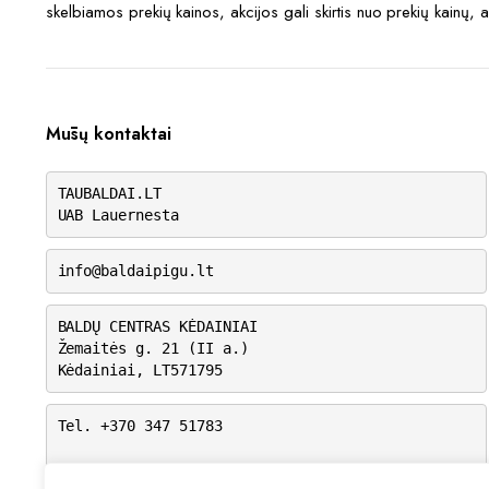
skelbiamos prekių kainos, akcijos gali skirtis nuo prekių kainų, 
Mūsų kontaktai
TAUBALDAI.LT
UAB Lauernesta
info@baldaipigu.lt
BALDŲ CENTRAS KĖDAINIAI
Žemaitės g. 21 (II a.)
Kėdainiai, LT571795
Tel. +370 347 51783
I-V: 10.00 – 18.00