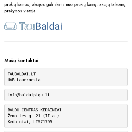
prekių kainos, akcijos gali skirtis nuo prekių kainų, akcijų taikomų
prekybos vietoje.
Mūsų kontaktai
TAUBALDAI.LT
UAB Lauernesta
info@baldaipigu.lt
BALDŲ CENTRAS KĖDAINIAI
Žemaitės g. 21 (II a.)
Kėdainiai, LT571795