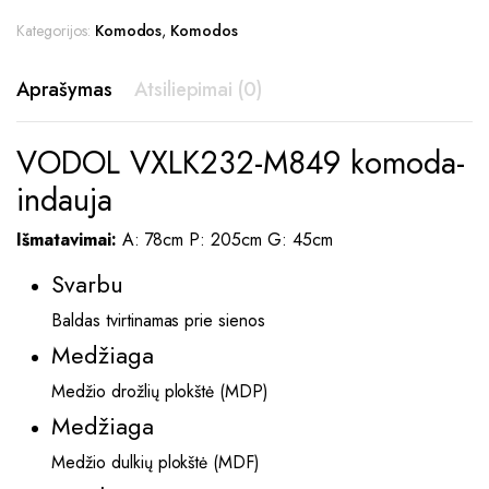
Kategorijos:
Komodos
,
Komodos
Aprašymas
Atsiliepimai (0)
VODOL VXLK232-M849 komoda-
indauja
Išmatavimai:
A: 78cm P: 205cm G: 45cm
Svarbu
Baldas tvirtinamas prie sienos
Medžiaga
Medžio drožlių plokštė (MDP)
Medžiaga
Medžio dulkių plokštė (MDF)