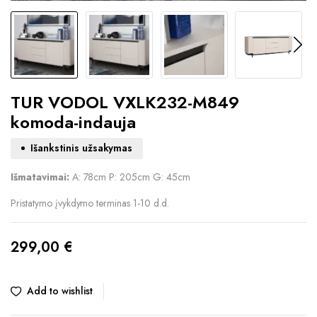
TUR VODOL VXLK232-M849
komoda-indauja
Išankstinis užsakymas
Išmatavimai:
A: 78cm P: 205cm G: 45cm
Pristatymo įvykdymo terminas 1-10 d.d.
299,00
€
Add to wishlist