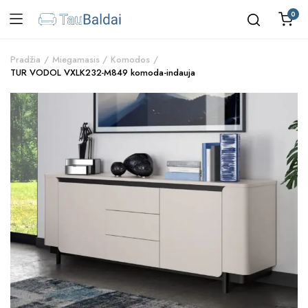
0
Pradžia
Miegamasis
Komodos
TUR VODOL VXLK232-M849 komoda-indauja