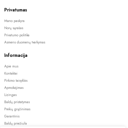
Privatumas
Mano paskyra
Norų sąrašas
Privatumo politika
Asmens duomenų tvarkymas
Informacija
Apie mus
Kontaktai
Pirkimo taisyklės
Apmokėjimas
Lizingas
Baldų pristatymas
Prekių grąžinimas
Garantinis
Baldų priežiūra