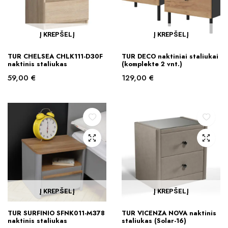
Į KREPŠELĮ
Į KREPŠELĮ
TUR CHELSEA CHLK111-D30F
TUR DECO naktiniai staliukai
naktinis staliukas
(komplekte 2 vnt.)
59,00
€
129,00
€
Į KREPŠELĮ
Į KREPŠELĮ
TUR SURFINIO SFNK011-M378
TUR VICENZA NOVA naktinis
naktinis staliukas
staliukas (Solar-16)