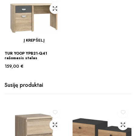
Į KREPŠELĮ
TUR YOOP YPB21-Q41
rašomasis stalas
159,00
€
Susiję produktai