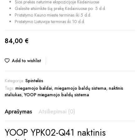
Šios prekės neturime ekspozicijoje Kėdainiuose
Galėsite atsiimkite šią prekę Kėdainiuose po 5 d.d.
Pristatymo Kauno mieste terminas iki 5 d.d.
Pristatymo Lietuvoje terminas iki 10 d.d.
84,00
€
Add to wishlist
Kategorija:
Spintelės
Tags:
miegamojo baldai
,
miegamojo baldų sistema
,
naktinis
staliukas
,
YOOP miegamojo baldų sistema
Aprašymas
Atsiliepimai (0)
YOOP YPK02-Q41 naktinis