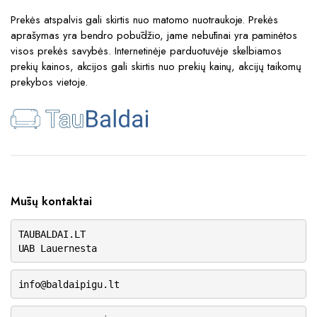
Prekės atspalvis gali skirtis nuo matomo nuotraukoje. Prekės
aprašymas yra bendro pobūdžio, jame nebūtinai yra paminėtos
visos prekės savybės. Internetinėje parduotuvėje skelbiamos
prekių kainos, akcijos gali skirtis nuo prekių kainų, akcijų taikomų
prekybos vietoje.
Mūsų kontaktai
TAUBALDAI.LT
UAB Lauernesta
info@baldaipigu.lt