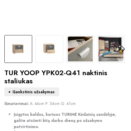
TUR YOOP YPK02-Q41 naktinis
staliukas
Išankstinis užsakymas
Išmatavimai:
A: 44cm P: 54cm G: 41cm
Įsigytus baldus, kuriuos TURIME Kėdainių sandėlyje,
galite atsiimti kitą darbo dieną po užsakymo
patvirtinimo.