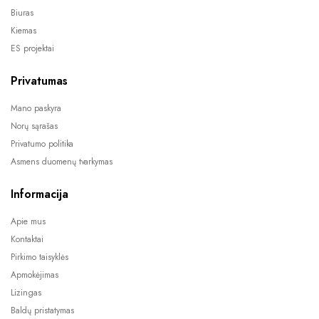
Biuras
Kiemas
ES projektai
Privatumas
Mano paskyra
Norų sąrašas
Privatumo politika
Asmens duomenų tvarkymas
Informacija
Apie mus
Kontaktai
Pirkimo taisyklės
Apmokėjimas
Lizingas
Baldų pristatymas