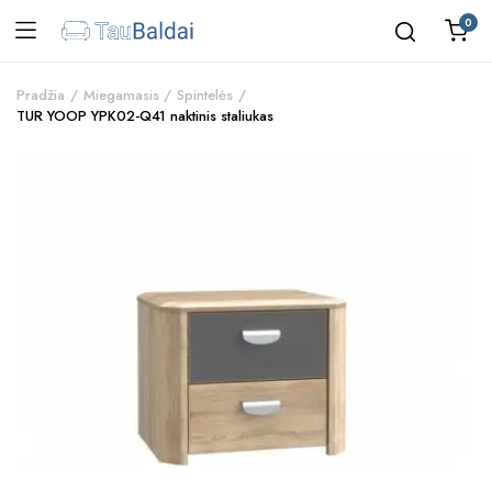
0
Pradžia
Miegamasis
Spintelės
TUR YOOP YPK02-Q41 naktinis staliukas