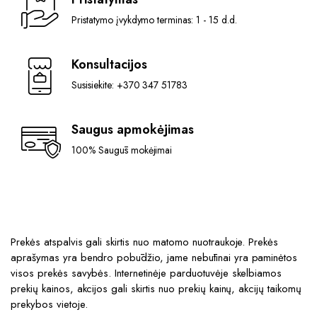
Pristatymo įvykdymo terminas: 1 - 15 d.d.
Konsultacijos
Susisiekite: +370 347 51783
Saugus apmokėjimas
100% Saugūs mokėjimai
Prekės atspalvis gali skirtis nuo matomo nuotraukoje. Prekės
aprašymas yra bendro pobūdžio, jame nebūtinai yra paminėtos
visos prekės savybės. Internetinėje parduotuvėje skelbiamos
prekių kainos, akcijos gali skirtis nuo prekių kainų, akcijų taikomų
prekybos vietoje.