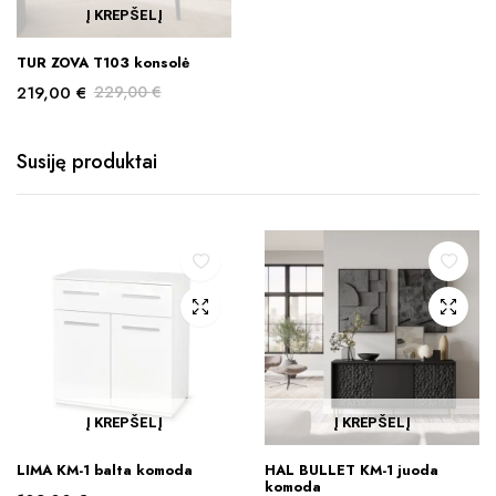
Į KREPŠELĮ
TUR ZOVA T103 konsolė
219,00
€
229,00
€
Original
Current
price
price
Susiję produktai
was:
is:
229,00 €.
219,00 €.
Į KREPŠELĮ
Į KREPŠELĮ
LIMA KM-1 balta komoda
HAL BULLET KM-1 juoda
komoda