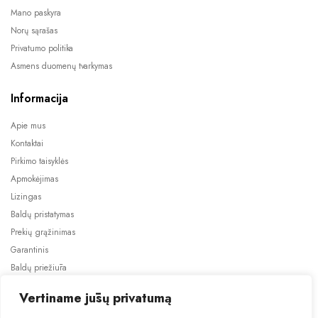
Mano paskyra
Norų sąrašas
Privatumo politika
Asmens duomenų tvarkymas
Informacija
Apie mus
Kontaktai
Pirkimo taisyklės
Apmokėjimas
Lizingas
Baldų pristatymas
Prekių grąžinimas
Garantinis
Baldų priežiūra
ES projektai
Vertiname jūsų privatumą