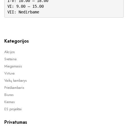
I-V: 10.00 – 18.00
VI: 9.00 – 15.00
VII: Nedirbame
Kategorijos
Akcijos
Svetainė
Miegamasis
Virtuvė
Vaikų kambarys
Prieškambaris
Biuras
Kiemas
ES projektai
Privatumas