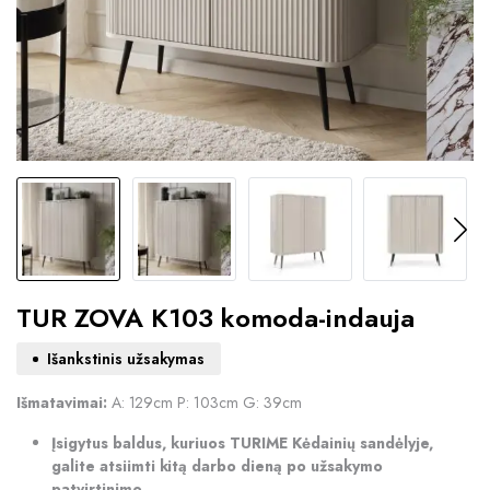
TUR ZOVA K103 komoda-indauja
Išankstinis užsakymas
Išmatavimai:
A: 129cm P: 103cm G: 39cm
Įsigytus baldus, kuriuos TURIME Kėdainių sandėlyje,
galite atsiimti kitą darbo dieną po užsakymo
patvirtinimo.