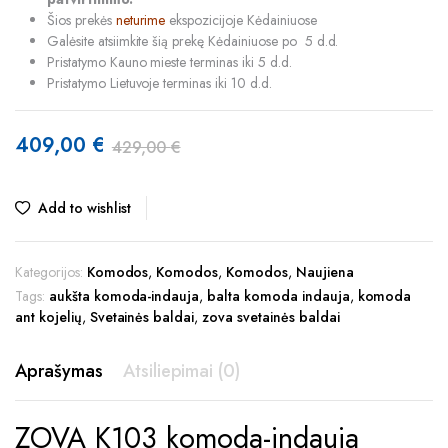
Šios prekės
neturime
ekspozicijoje Kėdainiuose
Galėsite atsiimkite šią prekę Kėdainiuose po 5 d.d.
Pristatymo Kauno mieste terminas iki 5 d.d.
Pristatymo Lietuvoje terminas iki 10 d.d.
409,00
€
429,00
€
Original
Current
price
price
Add to wishlist
was:
is:
429,00 €.
409,00 €.
Kategorijos:
Komodos
,
Komodos
,
Komodos
,
Naujiena
Tags:
aukšta komoda-indauja
,
balta komoda indauja
,
komoda
ant kojelių
,
Svetainės baldai
,
zova svetainės baldai
Aprašymas
Atsiliepimai (0)
ZOVA K103 komoda-indauja