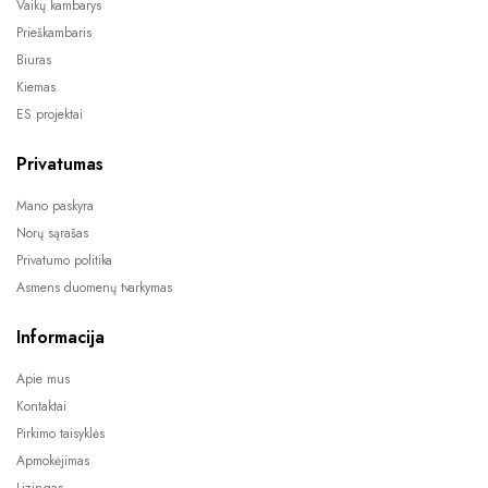
Vaikų kambarys
Prieškambaris
Biuras
Kiemas
ES projektai
Privatumas
Mano paskyra
Norų sąrašas
Privatumo politika
Asmens duomenų tvarkymas
Informacija
Apie mus
Kontaktai
Pirkimo taisyklės
Apmokėjimas