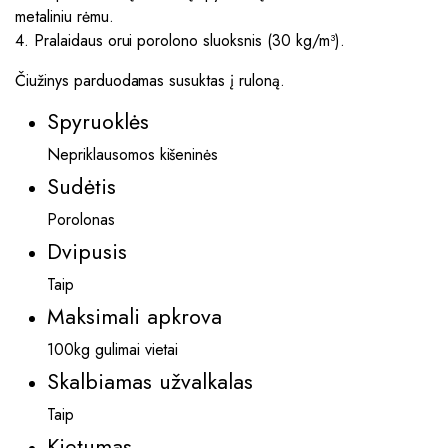
metaliniu rėmu.
4. Pralaidaus orui porolono sluoksnis (30 kg/m³).
Čiužinys parduodamas susuktas į ruloną.
Spyruoklės
Nepriklausomos kišeninės
Sudėtis
Porolonas
Dvipusis
Taip
Maksimali apkrova
100kg gulimai vietai
Skalbiamas užvalkalas
Taip
Kietumas