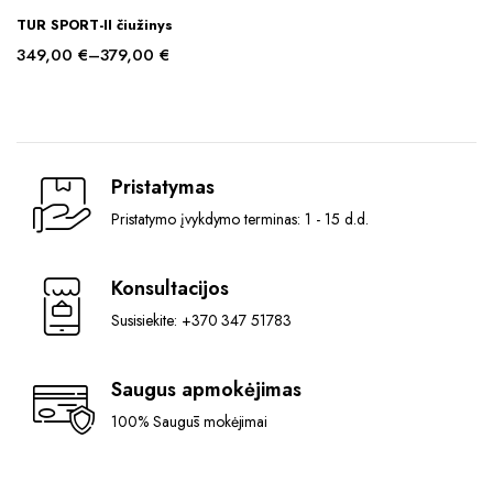
This
TUR SPORT-II čiužinys
product
349,00
€
–
379,00
€
has
Price
multiple
range:
variants.
349,00 €
The
through
options
379,00 €
Pristatymas
may
Pristatymo įvykdymo terminas: 1 - 15 d.d.
be
chosen
on
Konsultacijos
the
Susisiekite: +370 347 51783
product
page
Saugus apmokėjimas
100% Saugūs mokėjimai