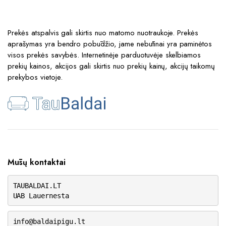
Prekės atspalvis gali skirtis nuo matomo nuotraukoje. Prekės
aprašymas yra bendro pobūdžio, jame nebūtinai yra paminėtos
visos prekės savybės. Internetinėje parduotuvėje skelbiamos
prekių kainos, akcijos gali skirtis nuo prekių kainų, akcijų taikomų
prekybos vietoje.
Mūsų kontaktai
TAUBALDAI.LT
UAB Lauernesta
info@baldaipigu.lt