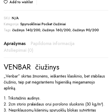
209,00 €
Add to wishlist
SKU:
N/A
Kategorija:
Spyruokliniai Pocket čiužiniai
Tags:
čiužinys 140/200
,
čiužinys 160/200
,
čiužinys 90/200
Aprašymas
Papildoma informacija
Atsiliepimai (0)
VENBAR čiužinys
„Venbar” skirtas žmonėms, ieškanties klasikinio, bet stabilaus
čiužinio, taip pat mėgstantiems higienišką miegamamojo
aplinką.
1. Trikotažinis audinys.
2. 2cm storio pralaidaus orui porolono sluoksnis (30 kg/m³).
3. Nepriklausomų kišeninių spyruoklių blokas sutvirtintas