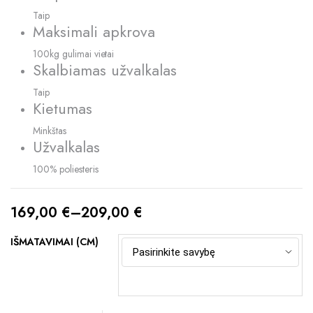
Taip
Maksimali apkrova
100kg gulimai vietai
Skalbiamas užvalkalas
Taip
Kietumas
Minkštas
Užvalkalas
100% poliesteris
169,00
€
–
209,00
€
Price
IŠMATAVIMAI (CM)
range:
169,00 €
through