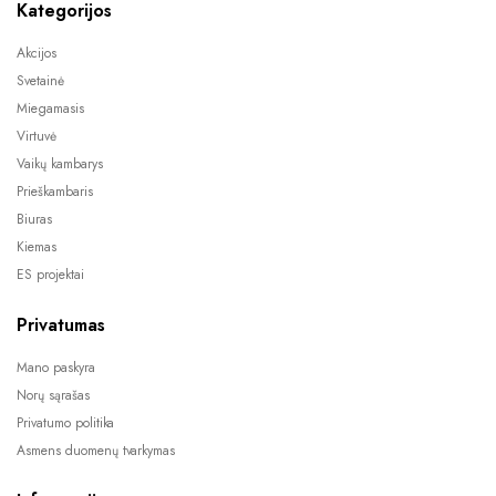
Kategorijos
Akcijos
Svetainė
Miegamasis
Virtuvė
Vaikų kambarys
Prieškambaris
Biuras
Kiemas
ES projektai
Privatumas
Mano paskyra
Norų sąrašas
Privatumo politika
Asmens duomenų tvarkymas