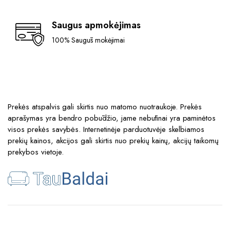
Saugus apmokėjimas
100% Saugūs mokėjimai
Prekės atspalvis gali skirtis nuo matomo nuotraukoje. Prekės
aprašymas yra bendro pobūdžio, jame nebūtinai yra paminėtos
visos prekės savybės. Internetinėje parduotuvėje skelbiamos
prekių kainos, akcijos gali skirtis nuo prekių kainų, akcijų taikomų
prekybos vietoje.