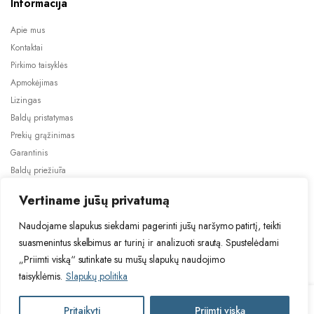
Informacija
Apie mus
Kontaktai
Pirkimo taisyklės
Apmokėjimas
Lizingas
Baldų pristatymas
Prekių grąžinimas
Garantinis
Baldų priežiūra
ES projektai
Vertiname jūsų privatumą
Naudojame slapukus siekdami pagerinti jūsų naršymo patirtį, teikti
suasmenintus skelbimus ar turinį ir analizuoti srautą. Spustelėdami
„Priimti viską“ sutinkate su mūsų slapukų naudojimo
taisyklėmis.
Slapukų politika
2024 © Visos teisės saugomos. Be TauBaldai.lt sutikimo draudžiama
kopijuoti ir platinti svetainėje esančią informaciją.
VERSO
Pritaikyti
Priimti viską
Į krepšelį
Asmens duomenų tvarkymas
Privatumo politika