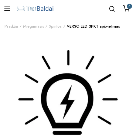
0
Pradžia
Miegamasis
Spintos
VERSO LED 3PKT apšvietimas