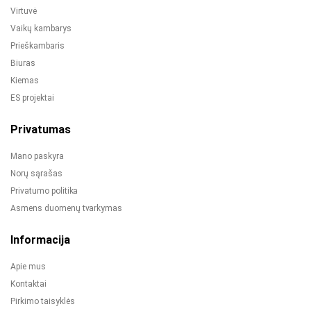
Virtuvė
Vaikų kambarys
Prieškambaris
Biuras
Kiemas
ES projektai
Privatumas
Mano paskyra
Norų sąrašas
Privatumo politika
Asmens duomenų tvarkymas
Informacija
Apie mus
Kontaktai
Pirkimo taisyklės