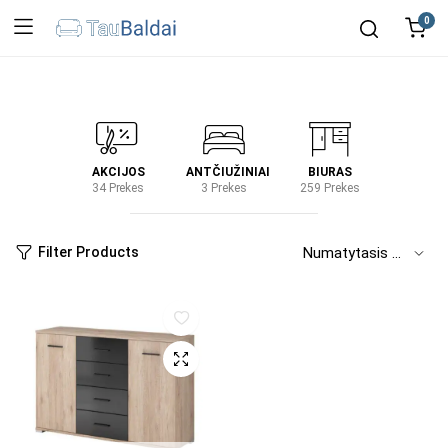
0
IRTUVĖ
AKCIJOS
ANTČIUŽINIAI
BIURAS
KIEM
2 Prekes
34 Prekes
3 Prekes
259 Prekes
2 Prek
Filter Products