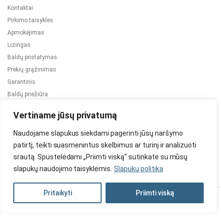
Kontaktai
Pirkimo taisyklės
Apmokėjimas
Lizingas
Baldų pristatymas
Prekių grąžinimas
Garantinis
Baldų priežiūra
ES projektai
Vertiname jūsų privatumą
Naudojame slapukus siekdami pagerinti jūsų naršymo
patirtį, teikti suasmenintus skelbimus ar turinį ir analizuoti
srautą. Spustelėdami „Priimti viską“ sutinkate su mūsų
slapukų naudojimo taisyklėmis.
Slapukų politika
2024 © Visos teisės saugomos. Be TauBaldai.lt sutikimo draudžiama
kopijuoti ir platinti svetainėje esančią informaciją.
Pritaikyti
Priimti viską
Asmens duomenų tvarkymas
Privatumo politika