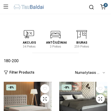
0
IRTUVĖ
AKCIJOS
ANTČIUŽINIAI
BIURAS
KIEM
2 Prekes
34 Prekes
3 Prekes
259 Prekes
2 Prek
180-200
Filter Products
-8%
-8%