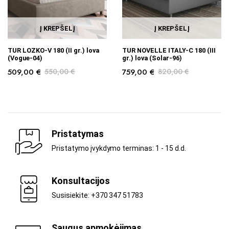
Į KREPŠELĮ
Į KREPŠELĮ
TUR LOZKO-V 180 (II gr.) lova
TUR NOVELLE ITALY-C 180 (III
(Vogue-04)
gr.) lova (Solar-96)
509,00
€
550,00
€
759,00
€
820,00
€
Pristatymas
Pristatymo įvykdymo terminas: 1 - 15 d.d.
Konsultacijos
Susisiekite: +370 347 51783
Saugus apmokėjimas