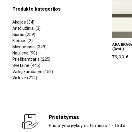
Produkto kategorijos
Akcijos
(34)
Antčiužiniai
(3)
Biuras
(259)
Kiemas
(2)
ARA BRAGA 
Miegamasis
(329)
(3vnt.)
Naujiena
(90)
79,00
€
Prieškambaris
(225)
Svetainė
(445)
Vaikų kambarys
(152)
Virtuvė
(212)
Pristatymas
Pristatymo įvykdymo terminas: 1 - 15 d.d.