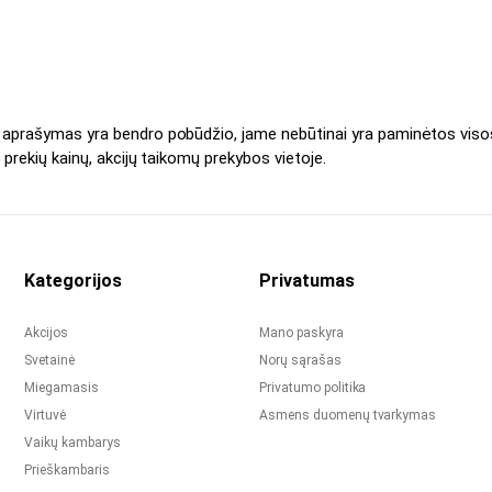
s aprašymas yra bendro pobūdžio, jame nebūtinai yra paminėtos viso
 prekių kainų, akcijų taikomų prekybos vietoje.
Kategorijos
Privatumas
Akcijos
Mano paskyra
Svetainė
Norų sąrašas
Miegamasis
Privatumo politika
Virtuvė
Asmens duomenų tvarkymas
Vaikų kambarys
Prieškambaris