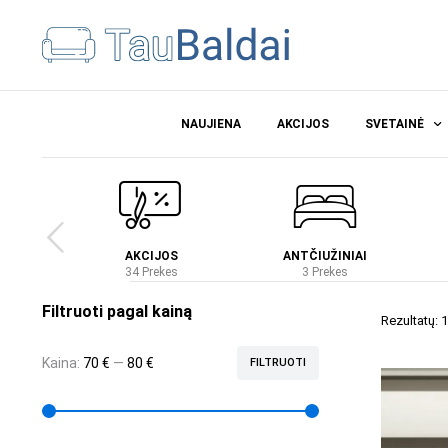
NAUJIENA
AKCIJOS
SVETAINĖ
Ė
AKCIJOS
ANTČIUŽINIAI
es
34 Prekes
3 Prekes
Filtruoti pagal kainą
Rezultatų: 1
Kaina:
70 €
—
80 €
FILTRUOTI