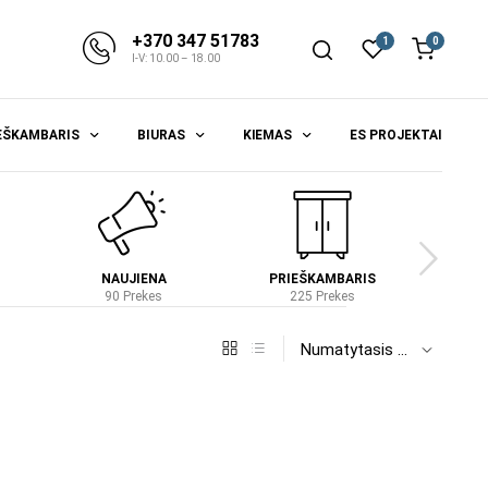
+370 347 51783
1
0
I-V: 10.00 – 18.00
EŠKAMBARIS
BIURAS
KIEMAS
ES PROJEKTAI
NAUJIENA
PRIEŠKAMBARIS
S
90 Prekes
225 Prekes
4