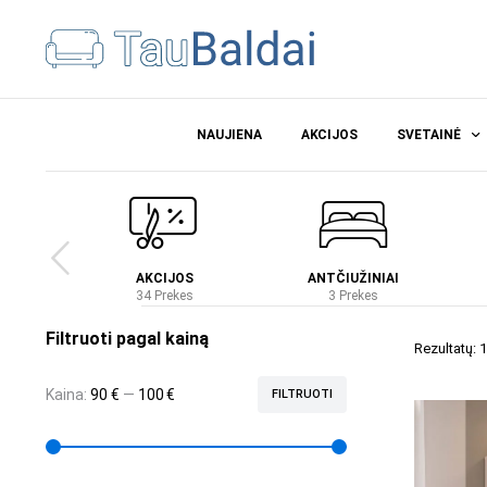
NAUJIENA
AKCIJOS
SVETAINĖ
Ė
AKCIJOS
ANTČIUŽINIAI
es
34 Prekes
3 Prekes
Filtruoti pagal kainą
Rezultatų: 1
Kaina:
90 €
—
100 €
FILTRUOTI