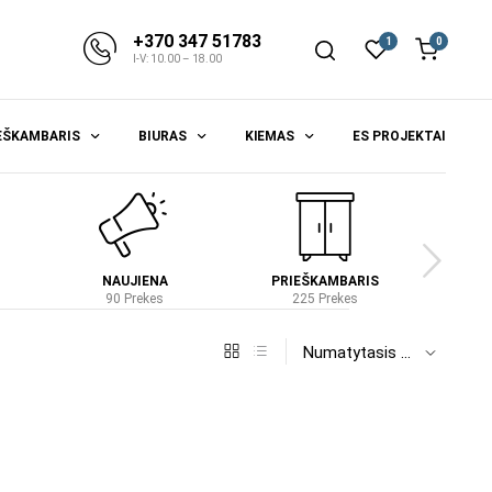
+370 347 51783
1
0
I-V: 10.00 – 18.00
EŠKAMBARIS
BIURAS
KIEMAS
ES PROJEKTAI
NAUJIENA
PRIEŠKAMBARIS
S
90 Prekes
225 Prekes
4