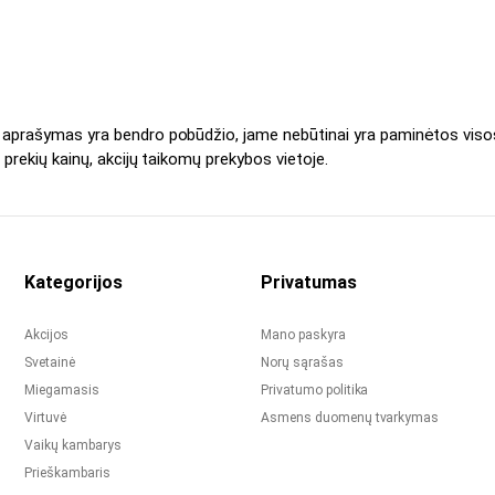
s aprašymas yra bendro pobūdžio, jame nebūtinai yra paminėtos viso
 prekių kainų, akcijų taikomų prekybos vietoje.
Kategorijos
Privatumas
Akcijos
Mano paskyra
Svetainė
Norų sąrašas
Miegamasis
Privatumo politika
Virtuvė
Asmens duomenų tvarkymas
Vaikų kambarys
Prieškambaris