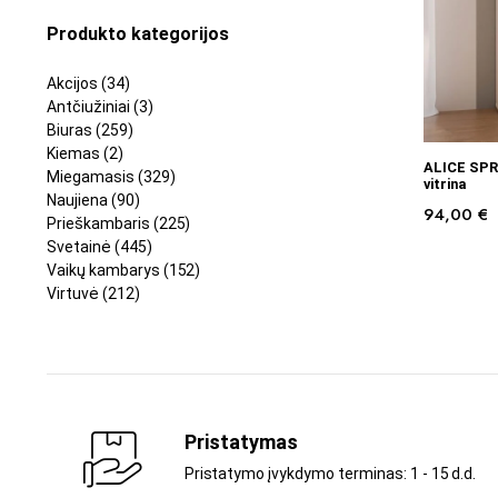
Produkto kategorijos
Akcijos
(34)
Antčiužiniai
(3)
Biuras
(259)
Kiemas
(2)
ALICE SPR
Miegamasis
(329)
vitrina
Naujiena
(90)
94,00
€
Prieškambaris
(225)
Svetainė
(445)
Vaikų kambarys
(152)
Virtuvė
(212)
Pristatymas
Pristatymo įvykdymo terminas: 1 - 15 d.d.