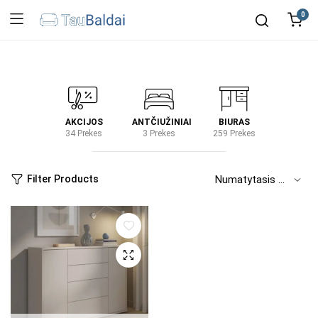
0
IRTUVĖ
AKCIJOS
ANTČIUŽINIAI
BIURAS
KIEM
2 Prekes
34 Prekes
3 Prekes
259 Prekes
2 Prek
Filter Products