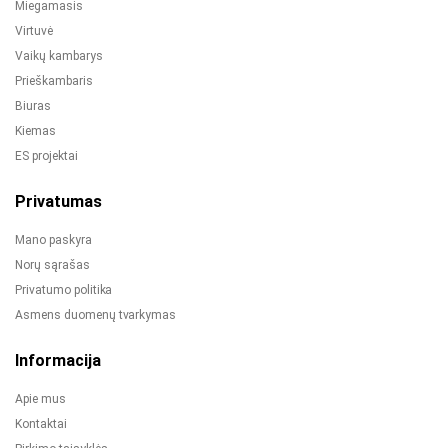
Miegamasis
Virtuvė
Vaikų kambarys
Prieškambaris
Biuras
Kiemas
ES projektai
Privatumas
Mano paskyra
Norų sąrašas
Privatumo politika
Asmens duomenų tvarkymas
Informacija
Apie mus
Kontaktai