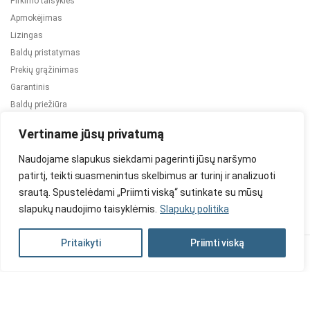
Pirkimo taisyklės
Apmokėjimas
Lizingas
Baldų pristatymas
Prekių grąžinimas
Garantinis
Baldų priežiūra
ES projektai
Vertiname jūsų privatumą
Naudojame slapukus siekdami pagerinti jūsų naršymo
patirtį, teikti suasmenintus skelbimus ar turinį ir analizuoti
srautą. Spustelėdami „Priimti viską“ sutinkate su mūsų
slapukų naudojimo taisyklėmis.
Slapukų politika
2024 © Visos teisės saugomos. Be TauBaldai.lt sutikimo draudžiama
kopijuoti ir platinti svetainėje esančią informaciją.
Pritaikyti
Priimti viską
Asmens duomenų tvarkymas
Privatumo politika