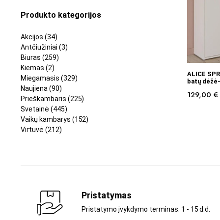
Produkto kategorijos
Akcijos
(34)
Antčiužiniai
(3)
Biuras
(259)
Kiemas
(2)
ALICE SPR
Miegamasis
(329)
batų dėžė
Naujiena
(90)
129,00
€
Prieškambaris
(225)
Svetainė
(445)
Vaikų kambarys
(152)
Virtuvė
(212)
Pristatymas
Pristatymo įvykdymo terminas: 1 - 15 d.d.