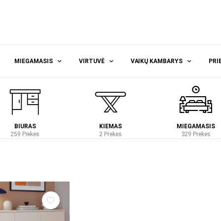
MIEGAMASIS
VIRTUVĖ
VAIKŲ KAMBARYS
PRI
BIURAS
KIEMAS
MIEGAMASIS
259 Prekes
2 Prekes
329 Prekes