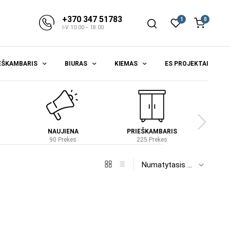
+370 347 51783
1
0
I-V: 10.00 – 18.00
EŠKAMBARIS
BIURAS
KIEMAS
ES PROJEKTAI
NAUJIENA
PRIEŠKAMBARIS
S
90 Prekes
225 Prekes
4