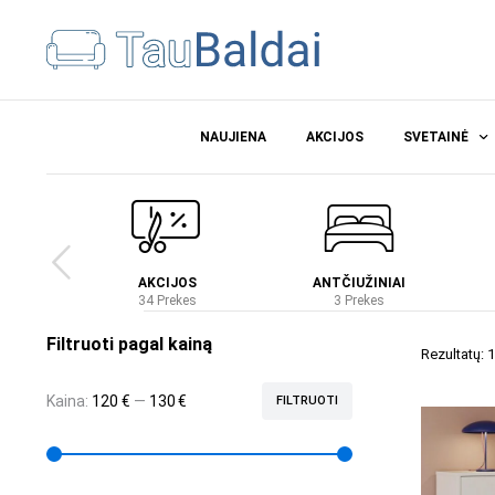
NAUJIENA
AKCIJOS
SVETAINĖ
Ė
AKCIJOS
ANTČIUŽINIAI
es
34 Prekes
3 Prekes
Filtruoti pagal kainą
Rezultatų: 1
Kaina:
120 €
—
130 €
FILTRUOTI