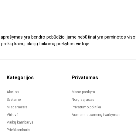
s aprašymas yra bendro pobūdžio, jame nebūtinai yra paminėtos viso
 prekių kainų, akcijų taikomų prekybos vietoje.
Kategorijos
Privatumas
Akcijos
Mano paskyra
Svetainė
Norų sąrašas
Miegamasis
Privatumo politika
Virtuvė
Asmens duomenų tvarkymas
Vaikų kambarys
Prieškambaris