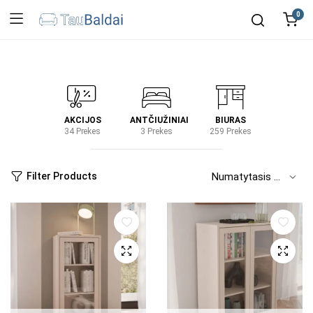
0
IRTUVĖ
AKCIJOS
ANTČIUŽINIAI
BIURAS
KIEM
2 Prekes
34 Prekes
3 Prekes
259 Prekes
2 Prek
Filter Products