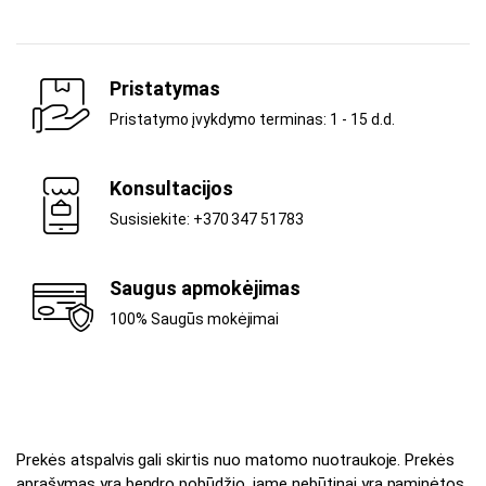
Pristatymas
Pristatymo įvykdymo terminas: 1 - 15 d.d.
Konsultacijos
Susisiekite: +370 347 51783
Saugus apmokėjimas
100% Saugūs mokėjimai
Prekės atspalvis gali skirtis nuo matomo nuotraukoje. Prekės
aprašymas yra bendro pobūdžio, jame nebūtinai yra paminėtos