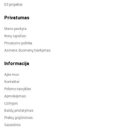
ES projektai
Privatumas
Mano paskyra
Norų sąrašas
Privatumo politika
Asmens duomenų tvarkymas
Informacija
Apie mus
Kontaktai
Pirkimo taisyklės
Apmokėjimas
Lizingas
Baldų pristatymas
Prekių grąžinimas
Garantinis