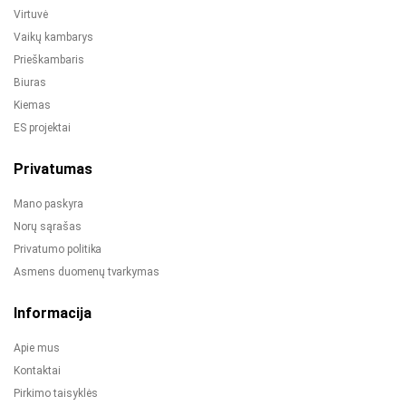
Virtuvė
Vaikų kambarys
Prieškambaris
Biuras
Kiemas
ES projektai
Privatumas
Mano paskyra
Norų sąrašas
Privatumo politika
Asmens duomenų tvarkymas
Informacija
Apie mus
Kontaktai
Pirkimo taisyklės