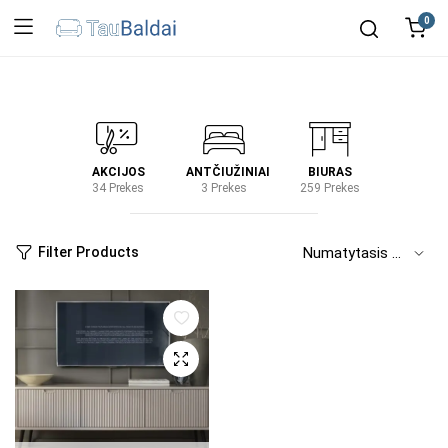
0
IRTUVĖ
AKCIJOS
ANTČIUŽINIAI
BIURAS
KIEM
2 Prekes
34 Prekes
3 Prekes
259 Prekes
2 Prek
Filter Products