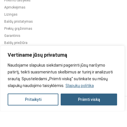
Pirkimo taisyklės
Apmokėjimas
Lizingas
Baldų pristatymas
Prekių grąžinimas
Garantinis
Baldų priežiūra
ES projektai
Vertiname jūsų privatumą
Naudojame slapukus siekdami pagerinti jūsų naršymo
patirtį, teikti suasmenintus skelbimus ar turinį ir analizuoti
srautą. Spustelėdami „Priimti viską“ sutinkate su mūsų
slapukų naudojimo taisyklėmis.
Slapukų politika
2024 © Visos teisės saugomos. Be TauBaldai.lt sutikimo draudžiama
kopijuoti ir platinti svetainėje esančią informaciją.
Pritaikyti
Priimti viską
Asmens duomenų tvarkymas
Privatumo politika