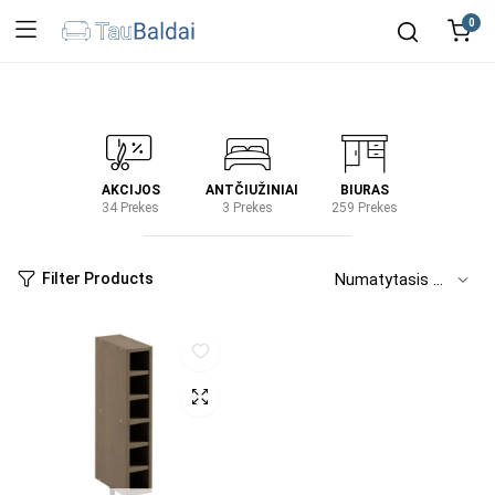
0
IRTUVĖ
AKCIJOS
ANTČIUŽINIAI
BIURAS
KIEM
2 Prekes
34 Prekes
3 Prekes
259 Prekes
2 Prek
Filter Products