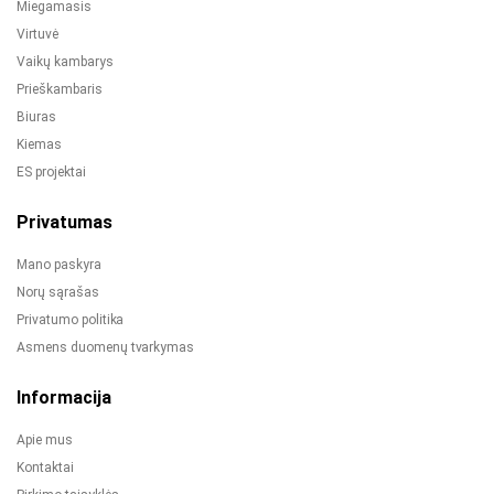
Miegamasis
Virtuvė
Vaikų kambarys
Prieškambaris
Biuras
Kiemas
ES projektai
Privatumas
Mano paskyra
Norų sąrašas
Privatumo politika
Asmens duomenų tvarkymas
Informacija
Apie mus
Kontaktai