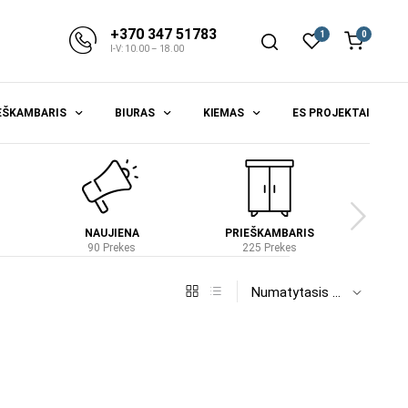
+370 347 51783
1
0
I-V: 10.00 – 18.00
EŠKAMBARIS
BIURAS
KIEMAS
ES PROJEKTAI
NAUJIENA
PRIEŠKAMBARIS
S
90 Prekes
225 Prekes
4