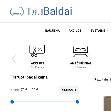
NAUJIENA
AKCIJOS
SVETAINĖ
Ė
AKCIJOS
ANTČIUŽINIAI
es
34 Prekes
3 Prekes
Filtruoti pagal kainą
Rezultatų: 1
Kaina:
70 €
—
80 €
FILTRUOTI