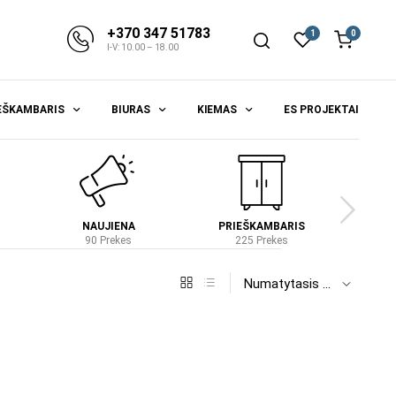
+370 347 51783
1
0
I-V: 10.00 – 18.00
EŠKAMBARIS
BIURAS
KIEMAS
ES PROJEKTAI
NAUJIENA
PRIEŠKAMBARIS
S
90 Prekes
225 Prekes
4