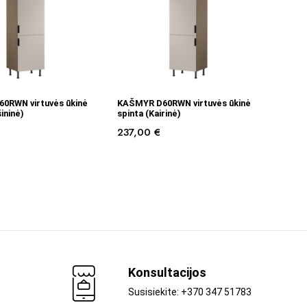
Į KREPŠELĮ
Į KREPŠELĮ
0RWN virtuvės ūkinė
KAŠMYR D60RWN virtuvės ūkinė
ininė)
spinta (Kairinė)
237,00
€
Konsultacijos
Susisiekite: +370 347 51783