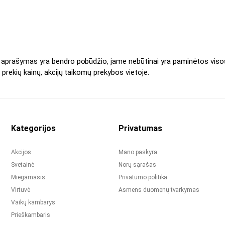
s aprašymas yra bendro pobūdžio, jame nebūtinai yra paminėtos viso
 prekių kainų, akcijų taikomų prekybos vietoje.
Kategorijos
Privatumas
Akcijos
Mano paskyra
Svetainė
Norų sąrašas
Miegamasis
Privatumo politika
Virtuvė
Asmens duomenų tvarkymas
Vaikų kambarys
Prieškambaris