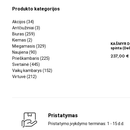
Produkto kategorijos
Akcijos
(34)
Antčiužiniai
(3)
Biuras
(259)
Kiemas
(2)
KAŠMYR D6
Miegamasis
(329)
spinta (Deš
Naujiena
(90)
237,00
€
Prieškambaris
(225)
Svetainė
(445)
Vaikų kambarys
(152)
Virtuvė
(212)
Pristatymas
Pristatymo įvykdymo terminas: 1 - 15 d.d.