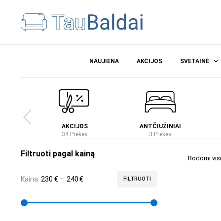
NAUJIENA
AKCIJOS
SVETAINĖ
Ė
AKCIJOS
ANTČIUŽINIAI
es
34 Prekes
3 Prekes
Filtruoti pagal kainą
Rodomi visi 
Kaina:
230 €
—
240 €
FILTRUOTI