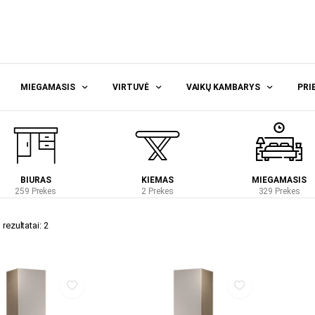
MIEGAMASIS
VIRTUVĖ
VAIKŲ KAMBARYS
PRI
BIURAS
KIEMAS
MIEGAMASIS
259 Prekes
2 Prekes
329 Prekes
rezultatai: 2