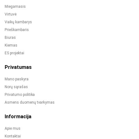
Miegamasis
Virtuvė
Vaikų kambarys
Prieškambaris
Biuras
Kiemas
ES projektai
Privatumas
Mano paskyra
Norų sąrašas
Privatumo politika
Asmens duomenų tvarkymas
Informacija
Apie mus
Kontaktai