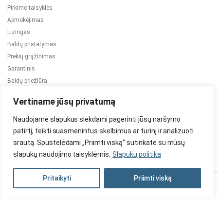
Pirkimo taisyklės
Apmokėjimas
Lizingas
Baldų pristatymas
Prekių grąžinimas
Garantinis
Baldų priežiūra
ES projektai
Vertiname jūsų privatumą
Naudojame slapukus siekdami pagerinti jūsų naršymo
patirtį, teikti suasmenintus skelbimus ar turinį ir analizuoti
srautą. Spustelėdami „Priimti viską“ sutinkate su mūsų
slapukų naudojimo taisyklėmis.
Slapukų politika
2024 © Visos teisės saugomos. Be TauBaldai.lt sutikimo draudžiama
kopijuoti ir platinti svetainėje esančią informaciją.
Pritaikyti
Priimti viską
Asmens duomenų tvarkymas
Privatumo politika