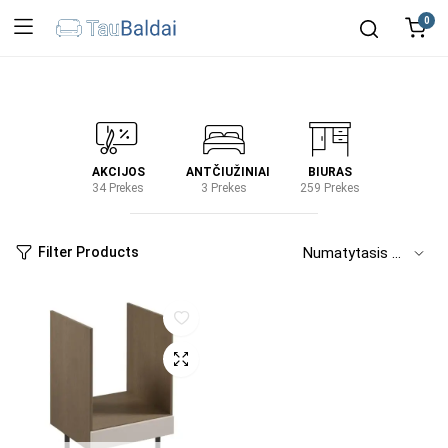
0
IRTUVĖ
AKCIJOS
ANTČIUŽINIAI
BIURAS
KIEM
2 Prekes
34 Prekes
3 Prekes
259 Prekes
2 Prek
Filter Products