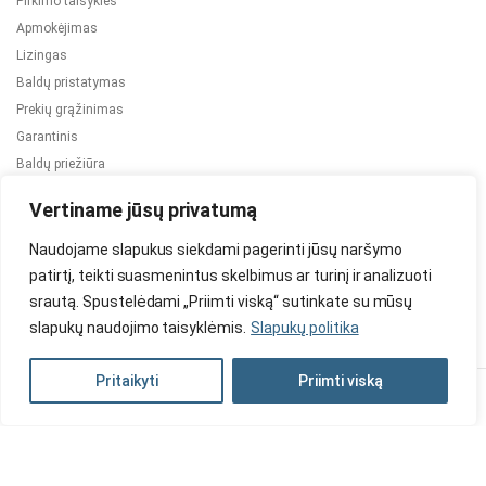
Pirkimo taisyklės
Apmokėjimas
Lizingas
Baldų pristatymas
Prekių grąžinimas
Garantinis
Baldų priežiūra
ES projektai
Vertiname jūsų privatumą
Naudojame slapukus siekdami pagerinti jūsų naršymo
patirtį, teikti suasmenintus skelbimus ar turinį ir analizuoti
srautą. Spustelėdami „Priimti viską“ sutinkate su mūsų
slapukų naudojimo taisyklėmis.
Slapukų politika
2024 © Visos teisės saugomos. Be TauBaldai.lt sutikimo draudžiama
kopijuoti ir platinti svetainėje esančią informaciją.
Pritaikyti
Priimti viską
Asmens duomenų tvarkymas
Privatumo politika