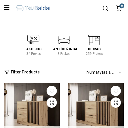
0
IRTUVĖ
AKCIJOS
ANTČIUŽINIAI
BIURAS
KIEM
2 Prekes
34 Prekes
3 Prekes
259 Prekes
2 Prek
Filter Products