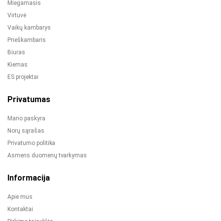
Miegamasis
Virtuvė
Vaikų kambarys
Prieškambaris
Biuras
Kiemas
ES projektai
Privatumas
Mano paskyra
Norų sąrašas
Privatumo politika
Asmens duomenų tvarkymas
Informacija
Apie mus
Kontaktai