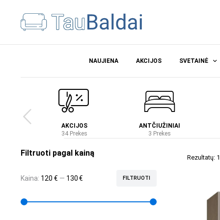
NAUJIENA
AKCIJOS
SVETAINĖ
Ė
AKCIJOS
ANTČIUŽINIAI
es
34 Prekes
3 Prekes
Filtruoti pagal kainą
Rezultatų: 1
Kaina:
120 €
—
130 €
FILTRUOTI