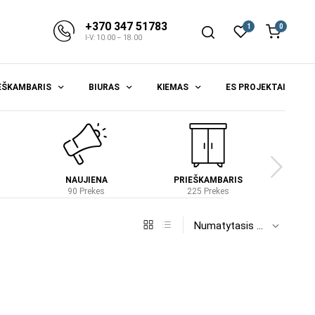
+370 347 51783
1
0
I-V: 10.00 – 18.00
EŠKAMBARIS
BIURAS
KIEMAS
ES PROJEKTAI
NAUJIENA
PRIEŠKAMBARIS
S
90 Prekes
225 Prekes
4