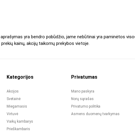
s aprašymas yra bendro pobūdžio, jame nebūtinai yra paminėtos viso
 prekių kainų, akcijų taikomų prekybos vietoje.
Kategorijos
Privatumas
Akcijos
Mano paskyra
Svetainė
Norų sąrašas
Miegamasis
Privatumo politika
Virtuvė
Asmens duomenų tvarkymas
Vaikų kambarys
Prieškambaris