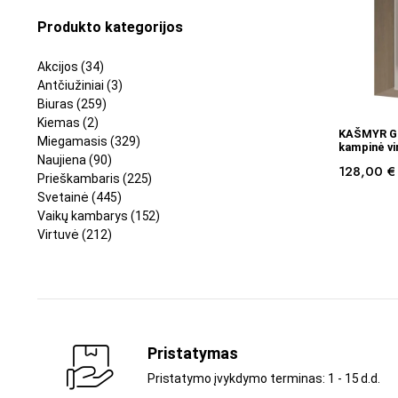
Produkto kategorijos
Akcijos
(34)
Antčiužiniai
(3)
Biuras
(259)
Kiemas
(2)
KAŠMYR G6
Miegamasis
(329)
kampinė vi
Naujiena
(90)
128,00
€
Prieškambaris
(225)
Svetainė
(445)
Vaikų kambarys
(152)
Virtuvė
(212)
Pristatymas
Pristatymo įvykdymo terminas: 1 - 15 d.d.