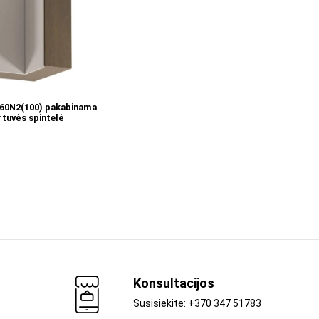
Į KREPŠELĮ
0N2(100) pakabinama
rtuvės spintelė
Konsultacijos
Susisiekite: +370 347 51783