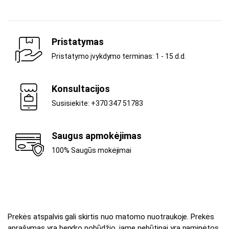
Pristatymas
Pristatymo įvykdymo terminas: 1 - 15 d.d.
Konsultacijos
Susisiekite: +370 347 51783
Saugus apmokėjimas
100% Saugūs mokėjimai
Prekės atspalvis gali skirtis nuo matomo nuotraukoje. Prekės
aprašymas yra bendro pobūdžio, jame nebūtinai yra paminėtos