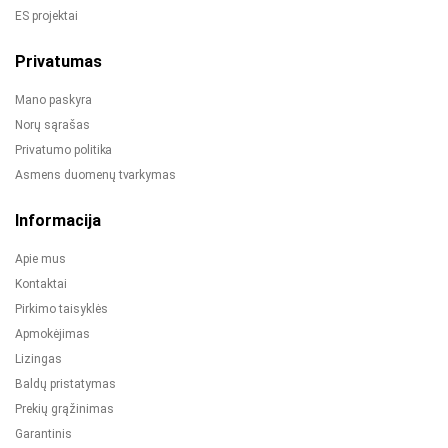
ES projektai
Privatumas
Mano paskyra
Norų sąrašas
Privatumo politika
Asmens duomenų tvarkymas
Informacija
Apie mus
Kontaktai
Pirkimo taisyklės
Apmokėjimas
Lizingas
Baldų pristatymas
Prekių grąžinimas
Garantinis