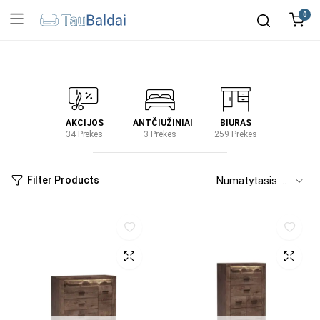
0
IRTUVĖ
AKCIJOS
ANTČIUŽINIAI
BIURAS
KIEM
2 Prekes
34 Prekes
3 Prekes
259 Prekes
2 Prek
Filter Products