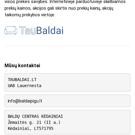
visos prekės savybės. Internetinėje parduotuvėje skelbiamos
prekių kainos, akcijos gali skirtis nuo prekių kainų, akcijų
taikomų prekybos vietoje.
Mūsų kontaktai
TAUBALDAI.LT
UAB Lauernesta
info@baldaipigu.lt
BALDŲ CENTRAS KĖDAINIAI
Žemaitės g. 21 (II a.)
Kėdainiai, LT571795