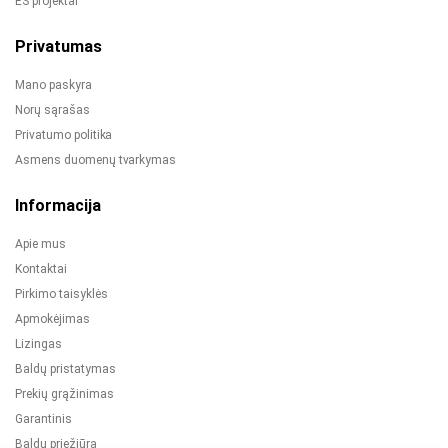
ES projektai
Privatumas
Mano paskyra
Norų sąrašas
Privatumo politika
Asmens duomenų tvarkymas
Informacija
Apie mus
Kontaktai
Pirkimo taisyklės
Apmokėjimas
Lizingas
Baldų pristatymas
Prekių grąžinimas
Garantinis
Baldų priežiūra