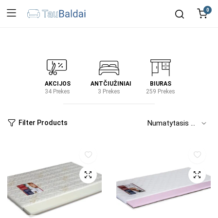
0
IRTUVĖ
AKCIJOS
ANTČIUŽINIAI
BIURAS
KIEM
2 Prekes
34 Prekes
3 Prekes
259 Prekes
2 Prek
Filter Products