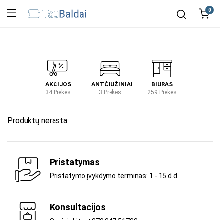
0
IRTUVĖ
AKCIJOS
ANTČIUŽINIAI
BIURAS
KIEM
2 Prekes
34 Prekes
3 Prekes
259 Prekes
2 Prek
Produktų nerasta.
Pristatymas
Pristatymo įvykdymo terminas: 1 - 15 d.d.
Konsultacijos