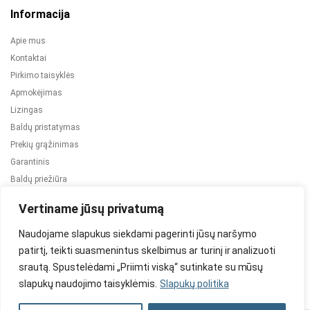
Informacija
Apie mus
Kontaktai
Pirkimo taisyklės
Apmokėjimas
Lizingas
Baldų pristatymas
Prekių grąžinimas
Garantinis
Baldų priežiūra
ES projektai
Vertiname jūsų privatumą
Naudojame slapukus siekdami pagerinti jūsų naršymo
patirtį, teikti suasmenintus skelbimus ar turinį ir analizuoti
srautą. Spustelėdami „Priimti viską“ sutinkate su mūsų
slapukų naudojimo taisyklėmis.
Slapukų politika
2024 © Visos teisės saugomos. Be TauBaldai.lt sutikimo draudžiama
kopijuoti ir platinti svetainėje esančią informaciją.