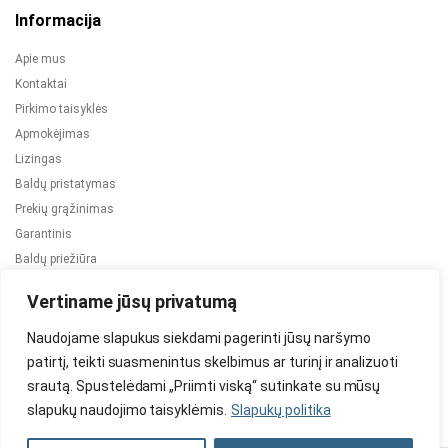
Informacija
Apie mus
Kontaktai
Pirkimo taisyklės
Apmokėjimas
Lizingas
Baldų pristatymas
Prekių grąžinimas
Garantinis
Baldų priežiūra
ES projektai
Vertiname jūsų privatumą
Naudojame slapukus siekdami pagerinti jūsų naršymo
patirtį, teikti suasmenintus skelbimus ar turinį ir analizuoti
srautą. Spustelėdami „Priimti viską“ sutinkate su mūsų
slapukų naudojimo taisyklėmis.
Slapukų politika
2024 © Visos teisės saugomos. Be TauBaldai.lt sutikimo draudžiama
kopijuoti ir platinti svetainėje esančią informaciją.