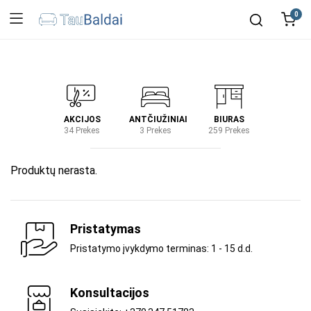
0
IRTUVĖ
AKCIJOS
ANTČIUŽINIAI
BIURAS
KIEM
2 Prekes
34 Prekes
3 Prekes
259 Prekes
2 Prek
Produktų nerasta.
Pristatymas
Pristatymo įvykdymo terminas: 1 - 15 d.d.
Konsultacijos