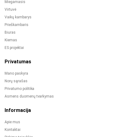
Miegamasis
Virtuvė
Vaikų kambarys
Prieškambaris
Biuras
Kiemas
ES projektai
Privatumas
Mano paskyra
Norų sąrašas
Privatumo politika
Asmens duomenų tvarkymas
Informacija
Apie mus
Kontaktai