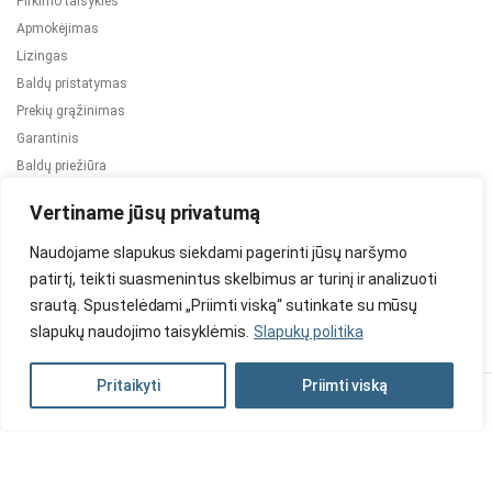
Pirkimo taisyklės
Apmokėjimas
Lizingas
Baldų pristatymas
Prekių grąžinimas
Garantinis
Baldų priežiūra
ES projektai
Vertiname jūsų privatumą
Naudojame slapukus siekdami pagerinti jūsų naršymo
patirtį, teikti suasmenintus skelbimus ar turinį ir analizuoti
srautą. Spustelėdami „Priimti viską“ sutinkate su mūsų
slapukų naudojimo taisyklėmis.
Slapukų politika
2024 © Visos teisės saugomos. Be TauBaldai.lt sutikimo draudžiama
kopijuoti ir platinti svetainėje esančią informaciją.
Pritaikyti
Priimti viską
Asmens duomenų tvarkymas
Privatumo politika