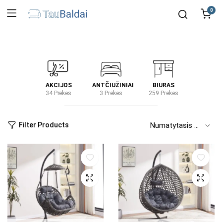
0
IRTUVĖ
AKCIJOS
ANTČIUŽINIAI
BIURAS
KIEM
2 Prekes
34 Prekes
3 Prekes
259 Prekes
2 Prek
Filter Products