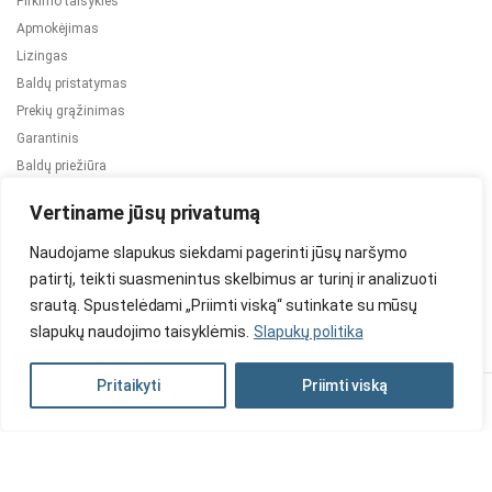
Pirkimo taisyklės
Apmokėjimas
Lizingas
Baldų pristatymas
Prekių grąžinimas
Garantinis
Baldų priežiūra
ES projektai
Vertiname jūsų privatumą
Naudojame slapukus siekdami pagerinti jūsų naršymo
patirtį, teikti suasmenintus skelbimus ar turinį ir analizuoti
srautą. Spustelėdami „Priimti viską“ sutinkate su mūsų
slapukų naudojimo taisyklėmis.
Slapukų politika
2024 © Visos teisės saugomos. Be TauBaldai.lt sutikimo draudžiama
kopijuoti ir platinti svetainėje esančią informaciją.
Pritaikyti
Priimti viską
Asmens duomenų tvarkymas
Privatumo politika