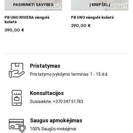
PASIRINKTI SAVYBES
Į KREPŠELĮ
PB UNO RIVIERA viengulė
PB UNO viengulė kušetė
kušetė
390,00
€
390,00
€
Pristatymas
Pristatymo įvykdymo terminas: 1 - 15 d.d.
Konsultacijos
Susisiekite: +370 347 51783
Saugus apmokėjimas
100% Saugūs mokėjimai