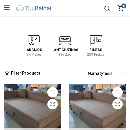
0
IRTUVĖ
AKCIJOS
ANTČIUŽINIAI
BIURAS
KIEM
2 Prekes
34 Prekes
3 Prekes
259 Prekes
2 Prek
Filter Products