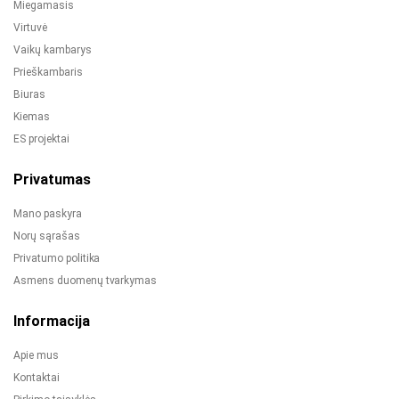
Miegamasis
Virtuvė
Vaikų kambarys
Prieškambaris
Biuras
Kiemas
ES projektai
Privatumas
Mano paskyra
Norų sąrašas
Privatumo politika
Asmens duomenų tvarkymas
Informacija
Apie mus
Kontaktai