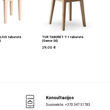
Į KREPŠELĮ
Į KREPŠELĮ
LIUS taburetė
TUR TABORET T-1 taburetė
)
(Gama-24)
29,00
€
Konsultacijos
Susisiekite: +370 347 51783