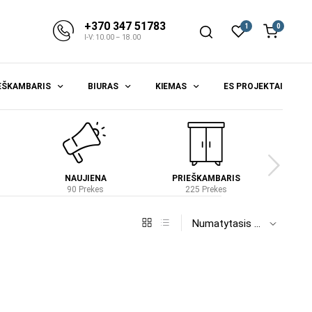
+370 347 51783
1
0
I-V: 10.00 – 18.00
EŠKAMBARIS
BIURAS
KIEMAS
ES PROJEKTAI
NAUJIENA
PRIEŠKAMBARIS
S
90 Prekes
225 Prekes
4