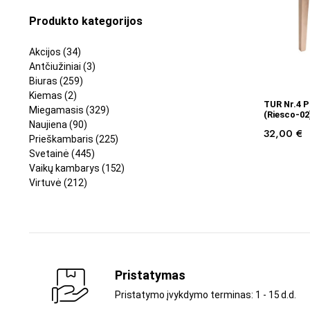
Produkto kategorijos
Akcijos
(34)
Antčiužiniai
(3)
Biuras
(259)
Kiemas
(2)
TUR Nr.4 P
Miegamasis
(329)
(Riesco-02
Naujiena
(90)
32,00
€
Prieškambaris
(225)
Svetainė
(445)
Vaikų kambarys
(152)
Virtuvė
(212)
Pristatymas
Pristatymo įvykdymo terminas: 1 - 15 d.d.