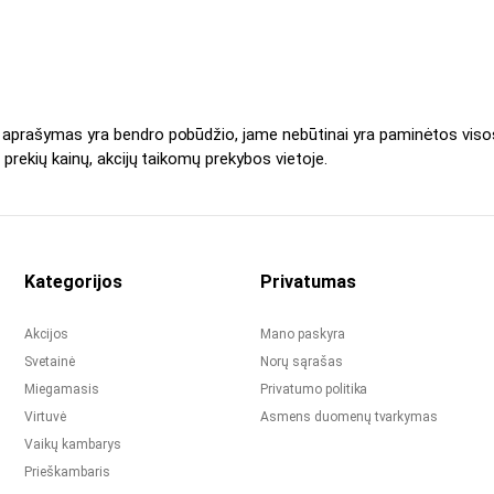
s aprašymas yra bendro pobūdžio, jame nebūtinai yra paminėtos viso
 prekių kainų, akcijų taikomų prekybos vietoje.
Kategorijos
Privatumas
Akcijos
Mano paskyra
Svetainė
Norų sąrašas
Miegamasis
Privatumo politika
Virtuvė
Asmens duomenų tvarkymas
Vaikų kambarys
Prieškambaris