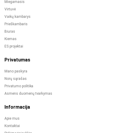
Miegamasis
Virtuvė
Vaikų kambarys
Prieškambaris
Biuras
Kiemas
ES projektai
Privatumas
Mano paskyra
Norų sąrašas
Privatumo politika
Asmens duomenų tvarkymas
Informacija
Apie mus
Kontaktai