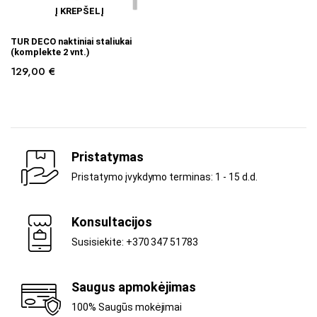
Į KREPŠELĮ
TUR DECO naktiniai staliukai
(komplekte 2 vnt.)
129,00
€
Pristatymas
Pristatymo įvykdymo terminas: 1 - 15 d.d.
Konsultacijos
Susisiekite: +370 347 51783
Saugus apmokėjimas
100% Saugūs mokėjimai