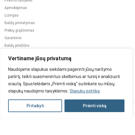
Pirkimo taisyklės
Apmokėjimas
Lizingas
Baldų pristatymas
Prekių grąžinimas
Garantinis
Baldų priežiūra
ES projektai
Vertiname jūsų privatumą
Naudojame slapukus siekdami pagerinti jūsų naršymo
patirtį, teikti suasmenintus skelbimus ar turinį ir analizuoti
srautą. Spustelėdami „Priimti viską“ sutinkate su mūsų
slapukų naudojimo taisyklėmis.
Slapukų politika
2024 © Visos teisės saugomos. Be TauBaldai.lt sutikimo draudžiama
kopijuoti ir platinti svetainėje esančią informaciją.
Pritaikyti
Priimti viską
Asmens duomenų tvarkymas
Privatumo politika