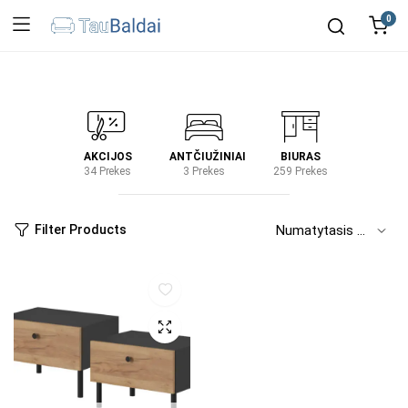
0
IRTUVĖ
AKCIJOS
ANTČIUŽINIAI
BIURAS
KIEM
2 Prekes
34 Prekes
3 Prekes
259 Prekes
2 Prek
Filter Products